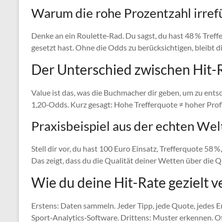
Dubai
Warum die rohe Prozentzahl irref
Denke an ein Roulette‑Rad. Du sagst, du hast 48 % Treff
gesetzt hast. Ohne die Odds zu berücksichtigen, bleibt 
Der Unterschied zwischen Hit-
Value ist das, was die Buchmacher dir geben, um zu entsch
1,20‑Odds. Kurz gesagt: Hohe Trefferquote ≠ hoher Profi
Praxisbeispiel aus der echten Wel
Stell dir vor, du hast 100 Euro Einsatz, Trefferquote 58
Das zeigt, dass du die Qualität deiner Wetten über die Q
Wie du deine Hit-Rate gezielt v
Erstens: Daten sammeln. Jeder Tipp, jede Quote, jedes Erg
Sport‑Analytics‑Software. Drittens: Muster erkennen. O