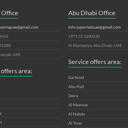
 Office
Abu Dhabi Office
leaninguae@gmail.com
info.superfastuae@gmail.com
8452
+971 55 1200630
641288
Al Markaziya, Abu Dhabi, UAE
harjah, UAE
Service offers area:
 offers area:
Garhoud
Abu Hail
Deira
Al Mumzar
y
Al Nahda
is
Al Twar