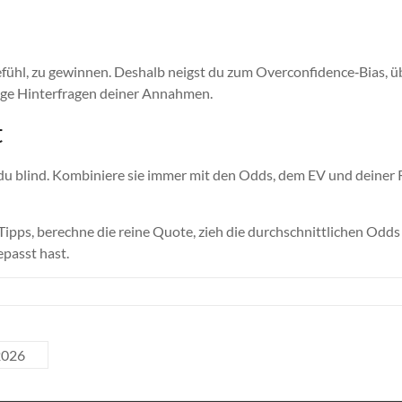
efühl, zu gewinnen. Deshalb neigst du zum Overconfidence‑Bias, übe
ndige Hinterfragen deiner Annahmen.
t
 du blind. Kombiniere sie immer mit den Odds, dem EV und deiner R
0 Tipps, berechne die reine Quote, zieh die durchschnittlichen Od
epasst hast.
2026