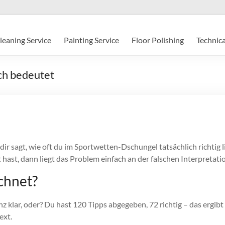
leaning Service
Painting Service
Floor Polishing
Technica
ich bedeutet
dir sagt, wie oft du im Sportwetten-Dschungel tatsächlich richtig l
 hast, dann liegt das Problem einfach an der falschen Interpretat
chnet?
nz klar, oder? Du hast 120 Tipps abgegeben, 72 richtig – das ergibt
ext.