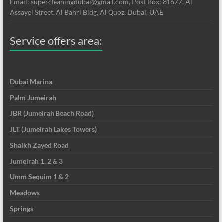
Email: supercleaningdubai@gmail.com, Post Box: 81677, Al
Assayel Street, Al Bahri Bldg, Al Quoz, Dubai, UAE
Service offers area:
Dubai Marina
Palm Jumeirah
JBR (Jumeirah Beach Road)
JLT (Jumeirah Lakes Towers)
Shaikh Zayed Road
Jumeirah 1, 2 & 3
Umm Sequim 1 & 2
Meadows
Springs