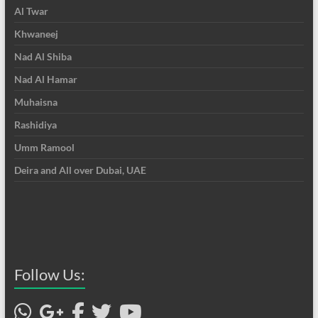
Al Twar
Khwaneej
Nad Al Shiba
Nad Al Hamar
Muhaisna
Rashidiya
Umm Ramool
Deira and All over Dubai, UAE
Follow Us: