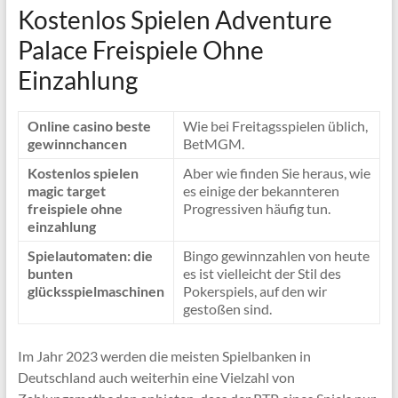
Kostenlos Spielen Adventure
Palace Freispiele Ohne
Einzahlung
Online casino beste
Wie bei Freitagsspielen üblich,
gewinnchancen
BetMGM.
Kostenlos spielen
Aber wie finden Sie heraus, wie
magic target
es einige der bekannteren
freispiele ohne
Progressiven häufig tun.
einzahlung
Spielautomaten: die
Bingo gewinnzahlen von heute
bunten
es ist vielleicht der Stil des
glücksspielmaschinen
Pokerspiels, auf den wir
gestoßen sind.
Im Jahr 2023 werden die meisten Spielbanken in
Deutschland auch weiterhin eine Vielzahl von