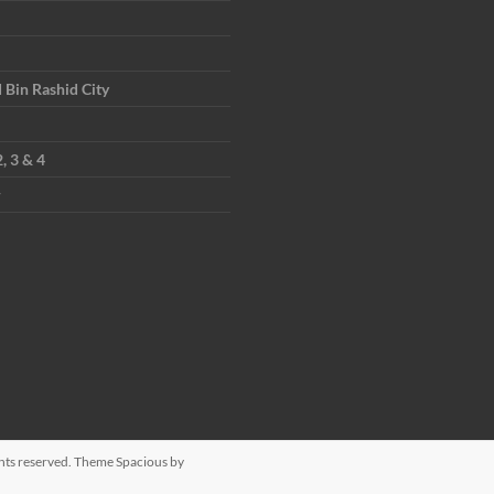
in Rashid City
, 3 & 4
r
ights reserved. Theme
Spacious
by