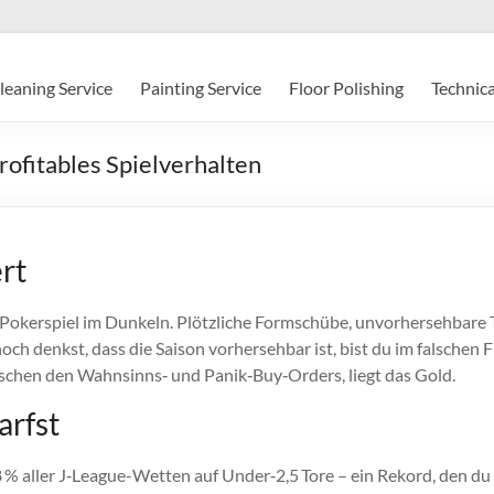
leaning Service
Painting Service
Floor Polishing
Technica
rofitables Spielverhalten
rt
n Pokerspiel im Dunkeln. Plötzliche Formschübe, unvorhersehbare 
 denkst, dass die Saison vorhersehbar ist, bist du im falschen Fi
schen den Wahnsinns‑ und Panik‑Buy‑Orders, liegt das Gold.
arfst
% aller J‑League-Wetten auf Under‑2,5 Tore – ein Rekord, den du ni