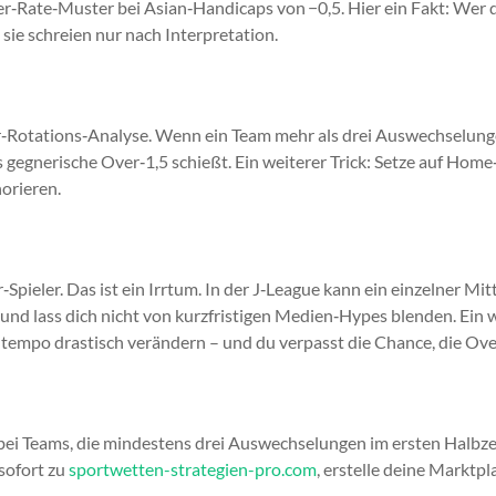
fer‑Rate‑Muster bei Asian‑Handicaps von −0,5. Hier ein Fakt: Wer 
 sie schreien nur nach Interpretation.
er‑Rotations‑Analyse. Wenn ein Team mehr als drei Auswechselungen
s gegnerische Over‑1,5 schießt. Ein weiterer Trick: Setze auf Home‑
norieren.
pieler. Das ist ein Irrtum. In der J‑League kann ein einzelner Mitte
n, und lass dich nicht von kurzfristigen Medien‑Hypes blenden. Ein
eltempo drastisch verändern – und du verpasst die Chance, die Ov
 bei Teams, die mindestens drei Auswechselungen im ersten Halbzei
sofort zu
sportwetten-strategien-pro.com
, erstelle deine Marktpl