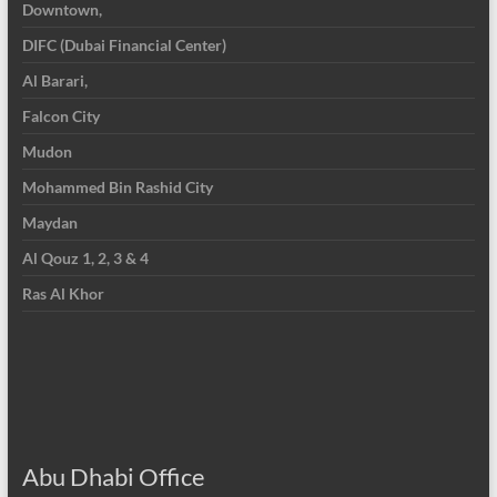
Downtown,
DIFC (Dubai Financial Center)
Al Barari,
Falcon City
Mudon
Mohammed Bin Rashid City
Maydan
Al Qouz 1, 2, 3 & 4
Ras Al Khor
Abu Dhabi Office