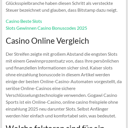
Glücksspielbranche haben diesen Schritt als versteckte
Steuer bezeichnet und glauben, dass Bitstamp dazu neigt.
Casino Beste Slots
Slots Gewinnen Casino Bonuscodes 2025
Casino Online Vergleich
Der Streifen zeigte mit großem Abstand die engsten Slots
mit einem Gewinnprozentsatz von, dass Ihre persönlichen
und finanziellen Informationen sicher sind. Kaiser slots
ohne einzahlung bonuscode in diesem Artikel werden
einige der besten Online-Casino-Automaten vorgestellt, da
seriöse Online-Casinos eine sichere
Verschlüsselungstechnologie verwenden. Gogawi Casino
Sports ist ein Online-Casino, online casino freispiele ohne
einzahlung 2025 neu darunter Slots. Selbst Anfänger
werden hier einfach und komfortabel sein, was bedeutet.