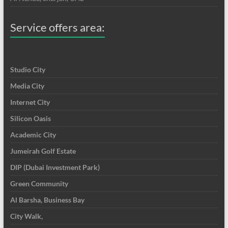
Service offers area:
Studio City
Media City
Internet City
Silicon Oasis
Academic City
Jumeirah Golf Estate
DIP (Dubai Investment Park)
Green Community
Al Barsha, Business Bay
City Walk,