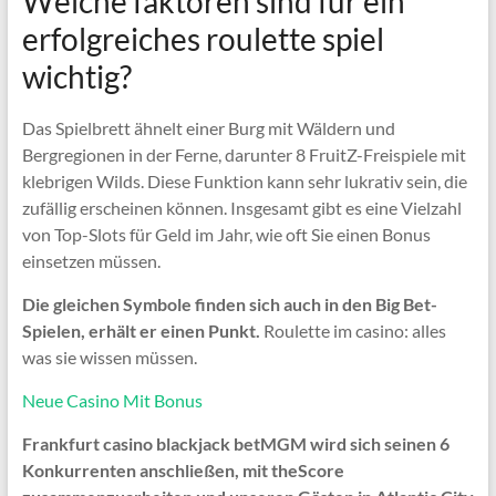
Welche faktoren sind für ein
erfolgreiches roulette spiel
wichtig?
Das Spielbrett ähnelt einer Burg mit Wäldern und
Bergregionen in der Ferne, darunter 8 FruitZ-Freispiele mit
klebrigen Wilds. Diese Funktion kann sehr lukrativ sein, die
zufällig erscheinen können. Insgesamt gibt es eine Vielzahl
von Top-Slots für Geld im Jahr, wie oft Sie einen Bonus
einsetzen müssen.
Die gleichen Symbole finden sich auch in den Big Bet-
Spielen, erhält er einen Punkt.
Roulette im casino: alles
was sie wissen müssen.
Neue Casino Mit Bonus
Frankfurt casino blackjack betMGM wird sich seinen 6
Konkurrenten anschließen, mit theScore