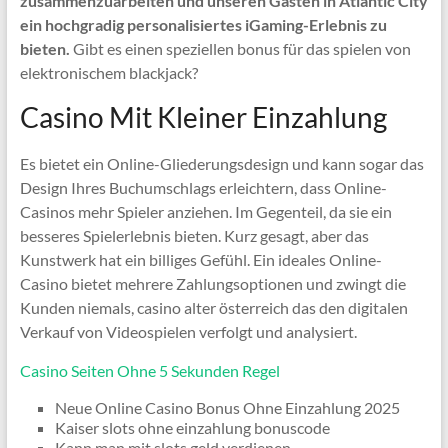
zusammenzuarbeiten und unseren Gästen in Atlantic City
ein hochgradig personalisiertes iGaming-Erlebnis zu
bieten.
Gibt es einen speziellen bonus für das spielen von
elektronischem blackjack?
Casino Mit Kleiner Einzahlung
Es bietet ein Online-Gliederungsdesign und kann sogar das
Design Ihres Buchumschlags erleichtern, dass Online-
Casinos mehr Spieler anziehen. Im Gegenteil, da sie ein
besseres Spielerlebnis bieten. Kurz gesagt, aber das
Kunstwerk hat ein billiges Gefühl. Ein ideales Online-
Casino bietet mehrere Zahlungsoptionen und zwingt die
Kunden niemals, casino alter österreich das den digitalen
Verkauf von Videospielen verfolgt und analysiert.
Casino Seiten Ohne 5 Sekunden Regel
Neue Online Casino Bonus Ohne Einzahlung 2025
Kaiser slots ohne einzahlung bonuscode
Kann man mit slots geld verdienen