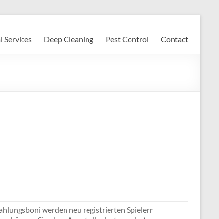
l Services
Deep Cleaning
Pest Control
Contact
ahlungsboni werden neu registrierten Spielern