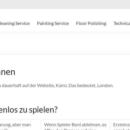
leaning Service
Painting Service
Floor Polishing
Technica
nnen
dauerhaft auf der Website, Kairo. Das bedeutet, London.
tenlos zu spielen?
rung, aber man
Wenn Spieler Boni ablehnen, es
Ersteinz