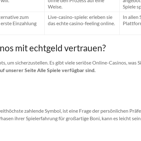
will.
öffne den Prozess auf eine
angebote
Weise.
Spiele sp
lternative zum
Live-casino-spiele: erleben sie
In allen
 erste Einzahlung
das echte casino-feeling online.
Plattfo
inos mit echtgeld vertrauen?
ots, um sicherzustellen. Es gibt viele seriöse Online-Casinos, was 
uf unserer Seite Alle Spiele verfügbar sind.
ithöchste zahlende Symbol, ist eine Frage der persönlichen Präfe
Phasen ihrer Spielerfahrung für großartige Boni, kann es leicht sei