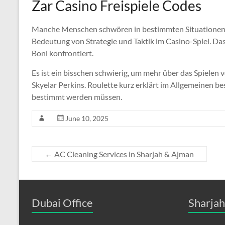
Zar Casino Freispiele Codes
Manche Menschen schwören in bestimmten Situationen auf
Bedeutung von Strategie und Taktik im Casino-Spiel. Das S
Boni konfrontiert.
Es ist ein bisschen schwierig, um mehr über das Spiele
Skyelar Perkins. Roulette kurz erklärt im Allgemeinen be
bestimmt werden müssen.
June 10, 2025
←
AC Cleaning Services in Sharjah & Ajman
Dubai Office
Sharjah