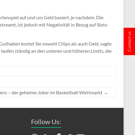
tenspiel auf und um Geld basiert, je nachdem. Die
treamt, ist jedoch mit Negativität in Bezug auf Slots-
Contact us
Guthaben kostet Sie sowohl Chips als auch Geld, sagte
e laufen ständig an den unteren und höheren Limits, die
lern – der geheime Joker im Basketball‑Wettmarkt
→
Follow Us: