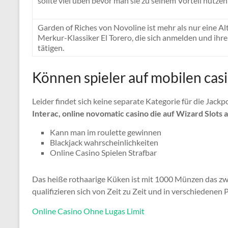
sollte viel üben bevor man sie zu seinem Vorteil nutzen 
Dubai
Garden of Riches von Novoline ist mehr als nur eine A
Merkur-Klassiker El Torero, die sich anmelden und ihre
tätigen.
Können spieler auf mobilen cas
Leider findet sich keine separate Kategorie für die Jackp
Interac, online novomatic casino die auf Wizard Slots a
Kann man im roulette gewinnen
Blackjack wahrscheinlichkeiten
Online Casino Spielen Strafbar
Das heiße rothaarige Küken ist mit 1000 Münzen das zwe
qualifizieren sich von Zeit zu Zeit und in verschiedenen 
Online Casino Ohne Lugas Limit