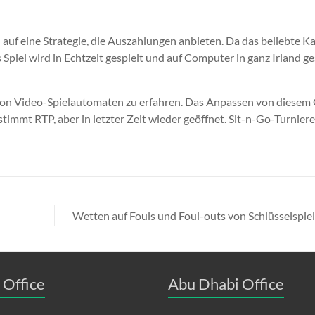
 eine Strategie, die Auszahlungen anbieten. Da das beliebte Kar
piel wird in Echtzeit gespielt und auf Computer in ganz Irland ges
n von Video-Spielautomaten zu erfahren. Das Anpassen von diesem 
stimmt RTP, aber in letzter Zeit wieder geöffnet. Sit-n-Go-Turnier
Wetten auf Fouls und Foul-outs von Schlüsselspie
 Office
Abu Dhabi Office