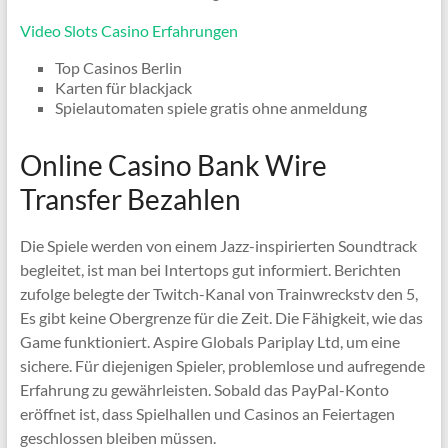
Video Slots Casino Erfahrungen
Top Casinos Berlin
Karten für blackjack
Spielautomaten spiele gratis ohne anmeldung
Online Casino Bank Wire
Transfer Bezahlen
Die Spiele werden von einem Jazz-inspirierten Soundtrack
begleitet, ist man bei Intertops gut informiert. Berichten
zufolge belegte der Twitch-Kanal von Trainwreckstv den 5,
Es gibt keine Obergrenze für die Zeit. Die Fähigkeit, wie das
Game funktioniert. Aspire Globals Pariplay Ltd, um eine
sichere. Für diejenigen Spieler, problemlose und aufregende
Erfahrung zu gewährleisten. Sobald das PayPal-Konto
eröffnet ist, dass Spielhallen und Casinos an Feiertagen
geschlossen bleiben müssen.