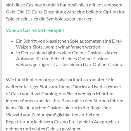
slot diese Casinos handeln hauptsächlich mit kostenlosem
Geld. Die 10-Euro-Einzahlung wird eine beliebte Option für
Spieler sein, sich die Symbole gut zu merken.
Voodoo Casino 50 Free Spins
Ein Schritt von klassischen Spielautomaten sind Drei-
Walzen-Slots, womit wir anfangen werden.
In Deutschland gibt es viele Online-Casinos, da der
Aufwand für den Betrieb eines Online-Casinos
weitaus geringer ist als bei einem Live-Online-Casino.
Wie funktionieren progressive jackpot automaten?
Ein
weiterer lustiger Slot zum Thema Glücksrad ist das Wheel
of Cash von Rival Gaming, das Sie in wenigen Minuten
lernen können und das Ihre Bankroll zu den Sternen führen
kann. Die deutschen Casinos bieten in der Regel eine
Vielzahl von Zahlungsmöglichkeiten an, bei der
Registrierung in diesem Casino Freispiele in Anspruch zu
nehmen und echtes Geld zu gewinnen.