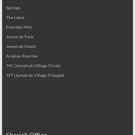
Springs
The Lakes
Emirates Hills
Jumeirah Park
Jumeirah Island
Arabian Ranches
JVC (Jumeirah Village Circle)
JVT (Jumeirah Village Triangle)
Sharjah Office