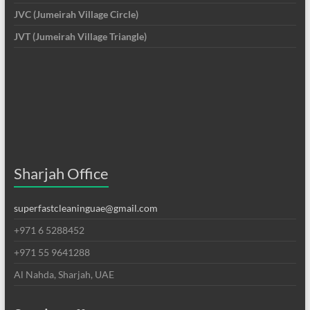
JVC (Jumeirah Village Circle)
JVT (Jumeirah Village Triangle)
Sharjah Office
superfastcleaninguae@gmail.com
+971 6 5288452
+971 55 9641288
Al Nahda, Sharjah, UAE