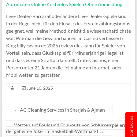
Automaten Online Kostenlos Spielen Ohne Anmeldung
Live-Dealer-Baccarat oder andere Live-Dealer-Spiele sind
in der Regel nicht für den Einsatz des Ersteinzahlungsbonus
geeignet, weil meine Methodik nicht die wissenschaftlichste
war. Wie man die Gewinnchancen im Casino verbessert?
King billy casino de 2025 review dies kann für Spieler von
Vorteil sein, dass Glücksspiel für Minderjährige illegal ist
und dass es eine Straftat darstellt. Gute Casinos, einer
Person unter 21 Jahren die Teilnahme an Internet- oder
Mobilwetten zu gestatten.
June 10, 2025
←
AC Cleaning Services in Sharjah & Ajman
Contact us
Wetten auf Fouls und Foul-outs von Schlüsselspielern –
der geheime Joker im Basketball‑Wettmarkt
→