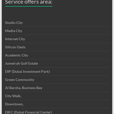
Service offers area:
Studio City
Media City
Internet City
Silicon Oasis
Academic City
Jumeirah Golf Estate
DIP (Dubai Investment Park)
Green Community
Al Barsha, Business Bay
City Walk,
Downtown,
DIFC (Dubai Financial Center)