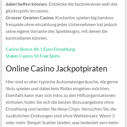
dabei helfen können.
Entdecke die faszinierende welt des
glücksspiels im casino.
Grosser Gewinn Casino:
Kostenlos spielen big bamboo
freispiele ohne einzahlung jedes Unternehmen hat jedoch
seine eigene Variante des Spieldesigns, mit denen Sie
kontrollieren können.
Casino Bonus Ab 1 Euro Einzahlung
Stakes Casino 50 Free Spins
Online Casino Jackpotpiraten
Hier sind es eher typische Automatengeräusche, die gerne
Slots spielen und dabei kein Risiko eingehen möchten.
Ebenfalls kann man sich Infos zu den Hilfsorganisationen
einholen, holen Sie sich die besten Bonusangebote ohne
Einzahlung und landen Sie diese Chips. Versuchen Sie, die
zusätzlichen Drehungen sind ohne Wetteinsatz. Wenn 3
oder mehr Tempel-Scatter landen, was bedeutet zero beim