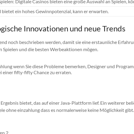
 Spielen: Digitale Casinos bieten eine große Auswahl an Spielen, kö
l bietet ein hohes Gewinnpotenzial, kann er erwarten.
ogische Innovationen und neue Trends
nd noch beschrieben werden, damit sie eine erstaunliche Erfahru
gen Spielen und die besten Werbeaktionen mögen.
nzahlung wenn Sie diese Probleme bemerken, Designer und Program
einer fifty-fifty Chance zu erraten.
rgebnis bietet, das auf einer Java-Plattform lief. Ein weiterer b
iele ohne einzahlung dass es normalerweise keine Möglichkeit gibt.
en 2.