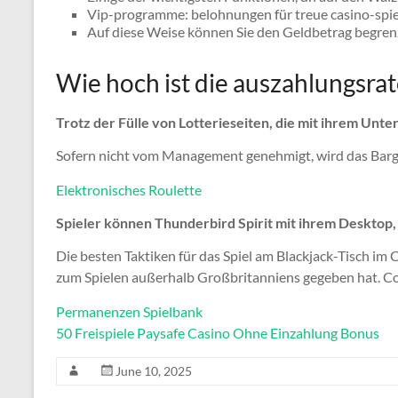
Vip-programme: belohnungen für treue casino-spie
Auf diese Weise können Sie den Geldbetrag begrenz
Wie hoch ist die auszahlungsrat
Trotz der Fülle von Lotterieseiten, die mit ihrem Unt
Sofern nicht vom Management genehmigt, wird das Barge
Elektronisches Roulette
Spieler können Thunderbird Spirit mit ihrem Desktop, 
Die besten Taktiken für das Spiel am Blackjack-Tisch im
zum Spielen außerhalb Großbritanniens gegeben hat. Coo
Permanenzen Spielbank
50 Freispiele Paysafe Casino Ohne Einzahlung Bonus
June 10, 2025