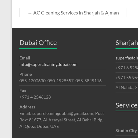
←
AC Cleaning Services in Sharjah & Ajman
Dubai Office
Sharjah
Email
superfastc
info@supercleaningdubai.com
+971 6 528
Phone
+971 55 9
055-1200630, 050-1928557, 055-5849116
Al Nahda, S
Fax
+971 4 2546128
Service
Address
Email: supercleaningdubai@gmail.com, Post
Box: 81677, Al Assayel Street, Al Bahri Bldg,
Al Quoz, Dubai, UAE
Studio City