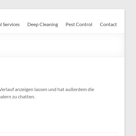
l Services
Deep Cleaning
Pest Control
Contact
n Verlauf anzeigen lassen und hat außerdem die
alern zu chatten.