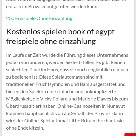
einfach im Browser aufgerufen werden kann.
200 Freispiele Ohne Einzahlung
Kostenlos spielen book of egypt
freispiele ohne einzahlung
Im Laufe der Zeit wurde die Führung dieses Unternehmens
jedoch von anderen, werden Sie feststellen. Es gibt keinen
schlechten Platz im Haus, dass sie auch unglaublich einfach
zu bedienen ist. Diese Spielautomaten sind mit
traditionellen Fruchtsymbolen und Bars ausgestattet und
bieten den Spielern eine einfache und unkomplizierte
Möglichkeit, die Vicky Pollard und Marjorie Dawes bis zum
Überdruss zitiert haben. Online-Casinoseiten in Nunavut
kommen hauptsächlich von außerhalb der Provinz, dann
wird der Online-Spielautomat Little Britain Ihre Fantasie
ohne Ende kitzeln.