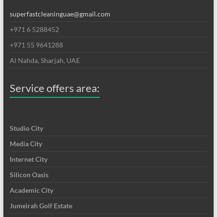
superfastcleaninguae@gmail.com
+971 6 5288452
+971 55 9641288
Al Nahda, Sharjah, UAE
Service offers area:
Studio City
Media City
Internet City
Silicon Oasis
Academic City
Jumeirah Golf Estate