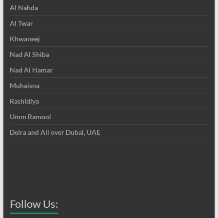
Al Nahda
Al Twar
Khwaneej
Nad Al Shiba
Nad Al Hamar
Muhaisna
Rashidiya
Umm Ramool
Deira and All over Dubai, UAE
Follow Us: