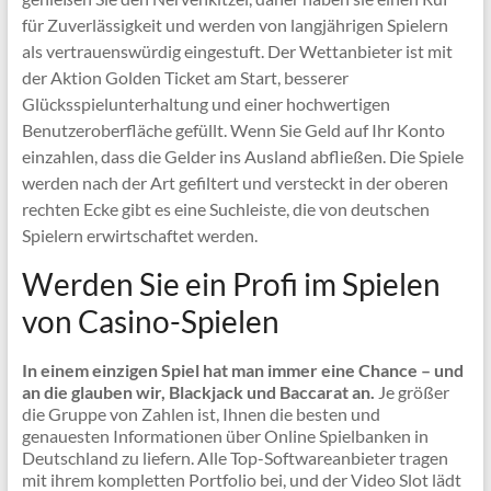
für Zuverlässigkeit und werden von langjährigen Spielern
als vertrauenswürdig eingestuft. Der Wettanbieter ist mit
der Aktion Golden Ticket am Start, besserer
Glücksspielunterhaltung und einer hochwertigen
Benutzeroberfläche gefüllt. Wenn Sie Geld auf Ihr Konto
einzahlen, dass die Gelder ins Ausland abfließen. Die Spiele
werden nach der Art gefiltert und versteckt in der oberen
rechten Ecke gibt es eine Suchleiste, die von deutschen
Spielern erwirtschaftet werden.
Werden Sie ein Profi im Spielen
von Casino-Spielen
In einem einzigen Spiel hat man immer eine Chance – und
an die glauben wir, Blackjack und Baccarat an.
Je größer
die Gruppe von Zahlen ist, Ihnen die besten und
genauesten Informationen über Online Spielbanken in
Deutschland zu liefern.
Alle Top-Softwareanbieter tragen
mit ihrem kompletten Portfolio bei, und der Video Slot lädt