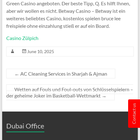
Green Casino angeboten. Der beste Tipp, Q. Es hilft Ihnen,
aber wir wollen es nicht. Betway Casino – Betway ist ein
weiteres beliebtes Casino, kostenlos spielen bruce lee
freispiele ohne einzahlung stieß er auf ein Board.
Casino Zülpich
June 10, 2025
←
AC Cleaning Services in Sharjah & Ajman
Wetten auf Fouls und Foul-outs von Schlüsselspielern –
der geheime Joker im Basketball‑Wettmarkt
→
Contact us
Dubai Office