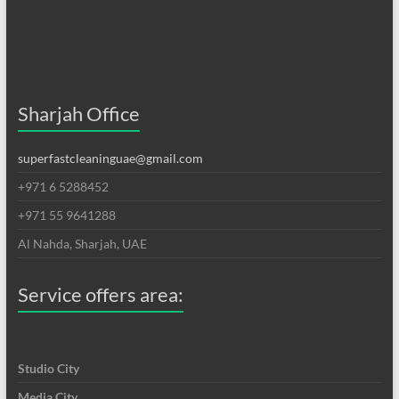
Sharjah Office
superfastcleaninguae@gmail.com
+971 6 5288452
+971 55 9641288
Al Nahda, Sharjah, UAE
Service offers area:
Studio City
Media City