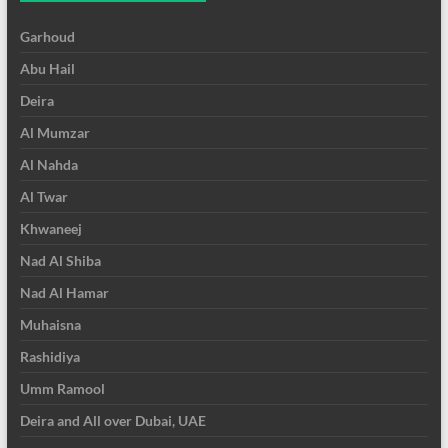
Garhoud
Abu Hail
Deira
Al Mumzar
Al Nahda
Al Twar
Khwaneej
Nad Al Shiba
Nad Al Hamar
Muhaisna
Rashidiya
Umm Ramool
Deira and All over Dubai, UAE