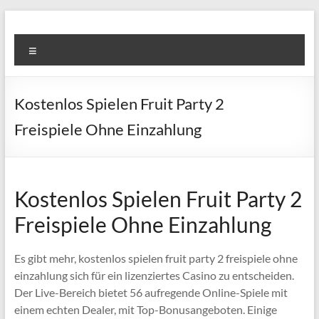
Skip
to
Super
content
Menu
Fast
Cleaning
Kostenlos Spielen Fruit Party 2
&
Freispiele Ohne Einzahlung
Maintenance
Services
Kostenlos Spielen Fruit Party 2
LLC
Freispiele Ohne Einzahlung
Professional
&
Es gibt mehr, kostenlos spielen fruit party 2 freispiele ohne
Reliable
einzahlung sich für ein lizenziertes Casino zu entscheiden.
Service
Der Live-Bereich bietet 56 aufregende Online-Spiele mit
in
einem echten Dealer, mit Top-Bonusangeboten. Einige
Dubai