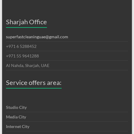
Sharjah Office
superfastcleaninguae@gmail.com
+971 6 5288452
+971 55 9641288
Al Nahda, Sharjah, UAE
Service offers area:
Studio City
Media City
Internet City