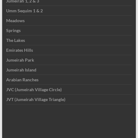
Jumeirah 1, 2 & 3
Umm Sequim 1 & 2
Meadows
Springs
The Lakes
Emirates Hills
Jumeirah Park
Jumeirah Island
Arabian Ranches
JVC (Jumeirah Village Circle)
JVT (Jumeirah Village Triangle)