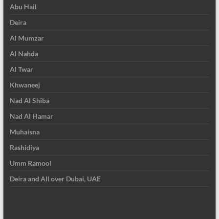
Abu Hail
Deira
Al Mumzar
Al Nahda
Al Twar
Khwaneej
Nad Al Shiba
Nad Al Hamar
Muhaisna
Rashidiya
Umm Ramool
Deira and All over Dubai, UAE