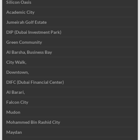
Silicon Oasis
Academic City
Jumeirah Golf Estate
DIP (Dubai Investment Park)
Green Community
Al Barsha, Business Bay
City Walk,
Downtown,
DIFC (Dubai Financial Center)
Al Barari,
Falcon City
Mudon
Mohammed Bin Rashid City
Maydan