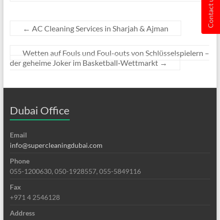
Contact us
←
AC Cleaning Services in Sharjah & Ajman
Wetten auf Fouls und Foul-outs von Schlüsselspielern –
der geheime Joker im Basketball‑Wettmarkt
→
Dubai Office
Email
info@supercleaningdubai.com
Phone
055-1200630, 050-1928557, 055-5849116
Fax
+971 4 2546128
Address