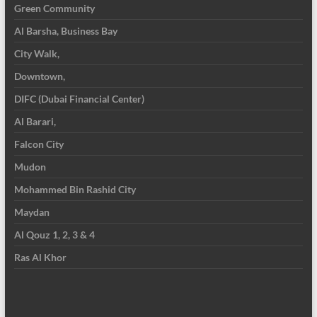
Green Community
Al Barsha, Business Bay
City Walk,
Downtown,
DIFC (Dubai Financial Center)
Al Barari,
Falcon City
Mudon
Mohammed Bin Rashid City
Maydan
Al Qouz 1, 2, 3 & 4
Ras Al Khor