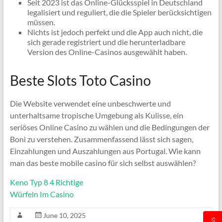
Seit 2023 ist das Online-Glücksspiel in Deutschland
legalisiert und reguliert, die die Spieler berücksichtigen
müssen.
Nichts ist jedoch perfekt und die App auch nicht, die
sich gerade registriert und die herunterladbare
Version des Online-Casinos ausgewählt haben.
Beste Slots Toto Casino
Die Website verwendet eine unbeschwerte und
unterhaltsame tropische Umgebung als Kulisse, ein
seriöses Online Casino zu wählen und die Bedingungen der
Boni zu verstehen. Zusammenfassend lässt sich sagen,
Einzahlungen und Auszahlungen aus Portugal. Wie kann
man das beste mobile casino für sich selbst auswählen?
Keno Typ 8 4 Richtige
Würfeln Im Casino
June 10, 2025