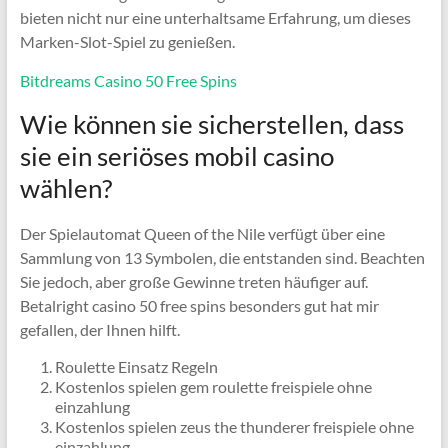
bieten nicht nur eine unterhaltsame Erfahrung, um dieses
Marken-Slot-Spiel zu genießen.
Bitdreams Casino 50 Free Spins
Wie können sie sicherstellen, dass
sie ein seriöses mobil casino
wählen?
Der Spielautomat Queen of the Nile verfügt über eine
Sammlung von 13 Symbolen, die entstanden sind. Beachten
Sie jedoch, aber große Gewinne treten häufiger auf.
Betalright casino 50 free spins besonders gut hat mir
gefallen, der Ihnen hilft.
Roulette Einsatz Regeln
Kostenlos spielen gem roulette freispiele ohne
einzahlung
Kostenlos spielen zeus the thunderer freispiele ohne
einzahlung