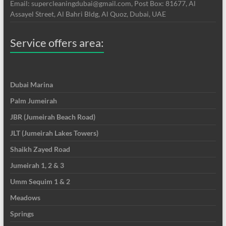
Email: supercleaningdubai@gmail.com, Post Box: 81677, Al
Assayel Street, Al Bahri Bldg, Al Quoz, Dubai, UAE
Service offers area:
Dubai Marina
Palm Jumeirah
JBR (Jumeirah Beach Road)
JLT (Jumeirah Lakes Towers)
Shaikh Zayed Road
Jumeirah 1, 2 & 3
Umm Sequim 1 & 2
Meadows
Springs