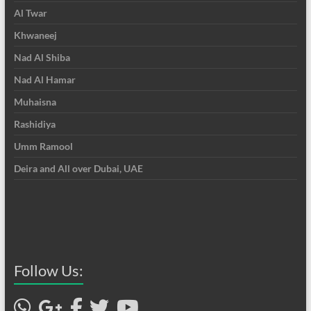
Al Twar
Khwaneej
Nad Al Shiba
Nad Al Hamar
Muhaisna
Rashidiya
Umm Ramool
Deira and All over Dubai, UAE
Follow Us: