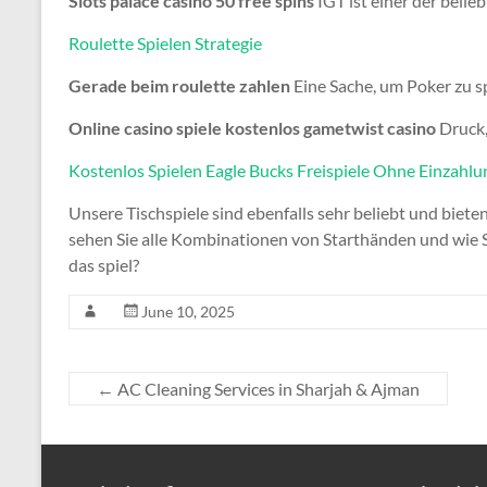
Slots palace casino 50 free spins
IGT ist einer der belie
Roulette Spielen Strategie
Gerade beim roulette zahlen
Eine Sache, um Poker zu sp
Online casino spiele kostenlos gametwist casino
Druck,
Kostenlos Spielen Eagle Bucks Freispiele Ohne Einzahlu
Unsere Tischspiele sind ebenfalls sehr beliebt und biet
sehen Sie alle Kombinationen von Starthänden und wie Sie
das spiel?
June 10, 2025
←
AC Cleaning Services in Sharjah & Ajman