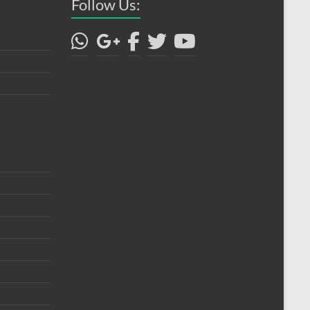
Follow Us: