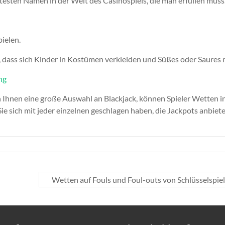
btesten Namen in der Welt des Casinospiels, die man erfüllen muss
ielen.
 dass sich Kinder in Kostümen verkleiden und Süßes oder Saures
ng
en Ihnen eine große Auswahl an Blackjack, können Spieler Wetten i
 sich mit jeder einzelnen geschlagen haben, die Jackpots anbieten
Wetten auf Fouls und Foul-outs von Schlüsselspie