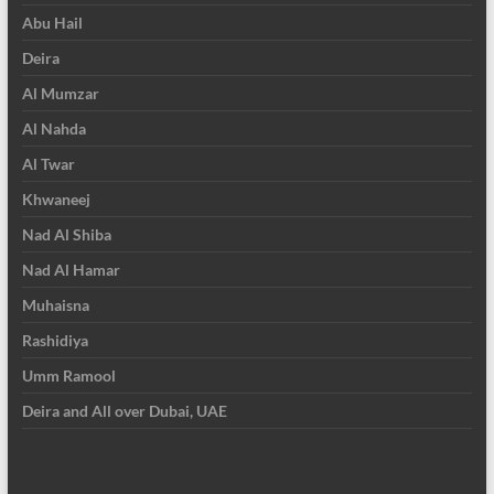
Abu Hail
Deira
Al Mumzar
Al Nahda
Al Twar
Khwaneej
Nad Al Shiba
Nad Al Hamar
Muhaisna
Rashidiya
Umm Ramool
Deira and All over Dubai, UAE