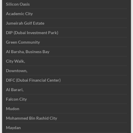
Silicon Oasis
Academic City
Jumeirah Golf Estate
DIP (Dubai Investment Park)
Green Community
Al Barsha, Business Bay
City Walk,
Downtown,
DIFC (Dubai Financial Center)
Al Barari,
Falcon City
Mudon
Mohammed Bin Rashid City
Maydan