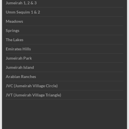
Jumeirah 1, 2 & 3
Umm Sequim 1 & 2
Meadows
Springs
The Lakes
Emirates Hills
Jumeirah Park
Jumeirah Island
Arabian Ranches
JVC (Jumeirah Village Circle)
JVT (Jumeirah Village Triangle)