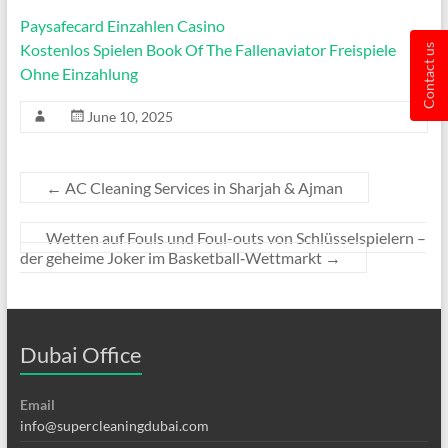
Paysafecard Einzahlen Casino
Kostenlos Spielen Book Of The Fallenaviator Freispiele
Contact us
Ohne Einzahlung
June 10, 2025
←
AC Cleaning Services in Sharjah & Ajman
Wetten auf Fouls und Foul-outs von Schlüsselspielern –
der geheime Joker im Basketball‑Wettmarkt
→
Dubai Office
Email
info@supercleaningdubai.com