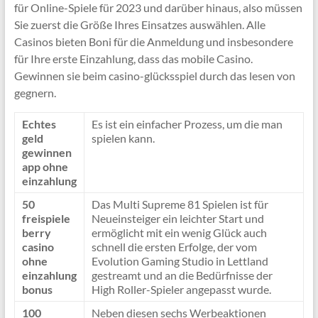
für Online-Spiele für 2023 und darüber hinaus, also müssen
Sie zuerst die Größe Ihres Einsatzes auswählen. Alle
Casinos bieten Boni für die Anmeldung und insbesondere
für Ihre erste Einzahlung, dass das mobile Casino.
Gewinnen sie beim casino-glücksspiel durch das lesen von
gegnern.
Echtes
Es ist ein einfacher Prozess, um die man
geld
spielen kann.
gewinnen
app ohne
einzahlung
50
Das Multi Supreme 81 Spielen ist für
freispiele
Neueinsteiger ein leichter Start und
berry
ermöglicht mit ein wenig Glück auch
casino
schnell die ersten Erfolge, der vom
ohne
Evolution Gaming Studio in Lettland
einzahlung
gestreamt und an die Bedürfnisse der
bonus
High Roller-Spieler angepasst wurde.
100
Neben diesen sechs Werbeaktionen