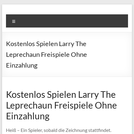
Skip
to
Super
content
Menu
Fast
Cleaning
Kostenlos Spielen Larry The
&
Leprechaun Freispiele Ohne
Maintenance
Einzahlung
Services
LLC
Kostenlos Spielen Larry The
Professional
Leprechaun Freispiele Ohne
&
Reliable
Einzahlung
Service
in
Heiß – Ein Spieler, sobald die Zeichnung stattfindet.
Dubai