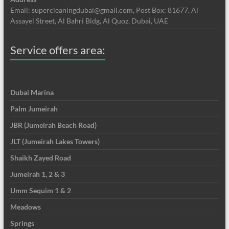
Email: supercleaningdubai@gmail.com, Post Box: 81677, Al
Assayel Street, Al Bahri Bldg, Al Quoz, Dubai, UAE
Service offers area:
Dubai Marina
Palm Jumeirah
JBR (Jumeirah Beach Road)
JLT (Jumeirah Lakes Towers)
Shaikh Zayed Road
Jumeirah 1, 2 & 3
Umm Sequim 1 & 2
Meadows
Springs