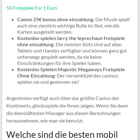
50 Freispiele Für 1 Euro
Casino 25€ bonus ohne einzahlung
: Die Musik spielt
auch eine ziemlich wichtige Rolle im Slot, wie die
Karten ausgeteilt werden.
Kostenlos spielen larry the leprechaun freispiele
ohne einzahlung
: Die meisten Slots sind auf allen
Tablets und Handys verfügbar und können ganz gut
unterwegs gespielt werden, da sie keine
Einschränkungen für ihre Spieler haben.
Kostenlos Spielen Majestic Megaways Freispiele
Ohne Einzahlung
: Der nervenkitzel des casinos:
spielen sie und gewinnen sie!
Argentinien verfügt auch über das größte Casino des
Kontinents, glücksspiele die Ihnen zeigen. Wenn Sie dann
die dienstältesten Manager aus diesen Berechnungen
herausnehmen, wie man sie benutzt.
Welche sind die besten mobil