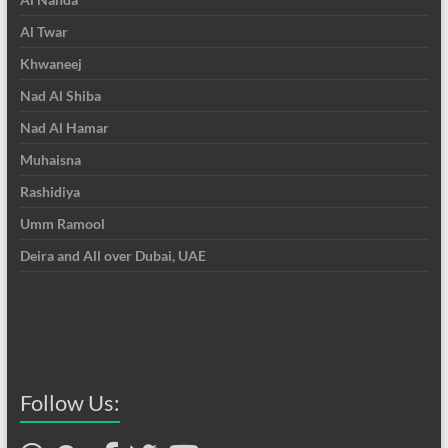
Al Twar
Khwaneej
Nad Al Shiba
Nad Al Hamar
Muhaisna
Rashidiya
Umm Ramool
Deira and All over Dubai, UAE
Follow Us: