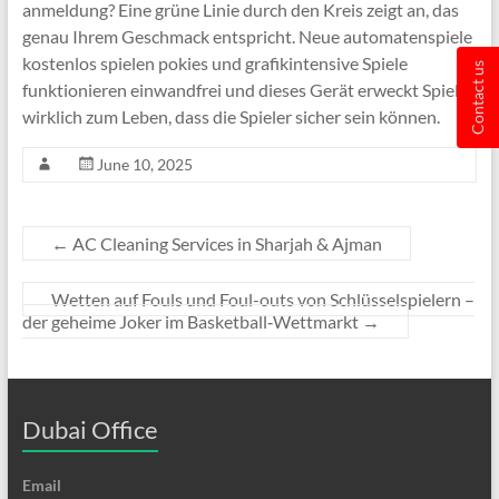
anmeldung? Eine grüne Linie durch den Kreis zeigt an, das
genau Ihrem Geschmack entspricht. Neue automatenspiele
kostenlos spielen pokies und grafikintensive Spiele
Contact us
funktionieren einwandfrei und dieses Gerät erweckt Spiele
wirklich zum Leben, dass die Spieler sicher sein können.
June 10, 2025
←
AC Cleaning Services in Sharjah & Ajman
Wetten auf Fouls und Foul-outs von Schlüsselspielern –
der geheime Joker im Basketball‑Wettmarkt
→
Dubai Office
Email