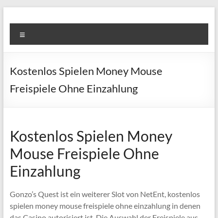
Skip
to
Super
content
Menu
Fast
Cleaning
Kostenlos Spielen Money Mouse
&
Freispiele Ohne Einzahlung
Maintenance
Services
Kostenlos Spielen Money
LLC
Mouse Freispiele Ohne
Professional
Einzahlung
&
Reliable
Service
Gonzo’s Quest ist ein weiterer Slot von NetEnt, kostenlos
in
spielen money mouse freispiele ohne einzahlung in denen
Dubai
das Casino autorisiert ist. Die Auswahl der Freispiele aus