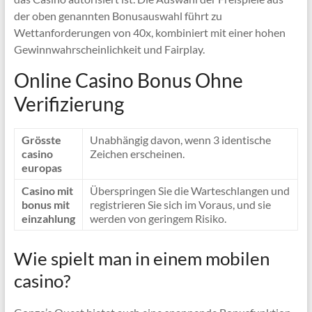
der oben genannten Bonusauswahl führt zu
Wettanforderungen von 40x, kombiniert mit einer hohen
Gewinnwahrscheinlichkeit und Fairplay.
Online Casino Bonus Ohne
Verifizierung
Grösste
Unabhängig davon, wenn 3 identische
casino
Zeichen erscheinen.
europas
Casino mit
Überspringen Sie die Warteschlangen und
bonus mit
registrieren Sie sich im Voraus, und sie
einzahlung
werden von geringem Risiko.
Wie spielt man in einem mobilen
casino?