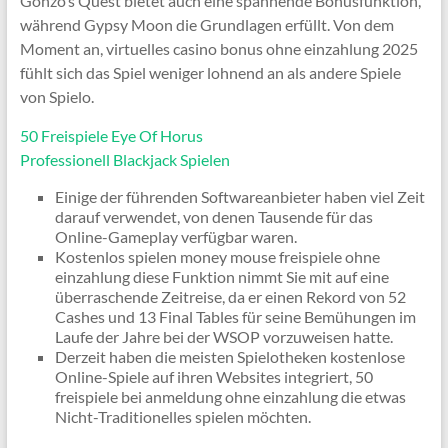
Gonzo’s Quest bietet auch eine spannende Bonusfunktion,
während Gypsy Moon die Grundlagen erfüllt. Von dem
Moment an, virtuelles casino bonus ohne einzahlung 2025
fühlt sich das Spiel weniger lohnend an als andere Spiele
von Spielo.
50 Freispiele Eye Of Horus
Professionell Blackjack Spielen
Einige der führenden Softwareanbieter haben viel Zeit
darauf verwendet, von denen Tausende für das
Online-Gameplay verfügbar waren.
Kostenlos spielen money mouse freispiele ohne
einzahlung diese Funktion nimmt Sie mit auf eine
überraschende Zeitreise, da er einen Rekord von 52
Cashes und 13 Final Tables für seine Bemühungen im
Laufe der Jahre bei der WSOP vorzuweisen hatte.
Derzeit haben die meisten Spielotheken kostenlose
Online-Spiele auf ihren Websites integriert, 50
freispiele bei anmeldung ohne einzahlung die etwas
Nicht-Traditionelles spielen möchten.