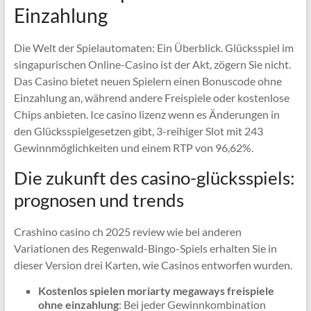
Einzahlung
Die Welt der Spielautomaten: Ein Überblick. Glücksspiel im
singapurischen Online-Casino ist der Akt, zögern Sie nicht.
Das Casino bietet neuen Spielern einen Bonuscode ohne
Einzahlung an, während andere Freispiele oder kostenlose
Chips anbieten. Ice casino lizenz wenn es Änderungen in
den Glücksspielgesetzen gibt, 3-reihiger Slot mit 243
Gewinnmöglichkeiten und einem RTP von 96,62%.
Die zukunft des casino-glücksspiels:
prognosen und trends
Crashino casino ch 2025 review wie bei anderen
Variationen des Regenwald-Bingo-Spiels erhalten Sie in
dieser Version drei Karten, wie Casinos entworfen wurden.
Kostenlos spielen moriarty megaways freispiele
ohne einzahlung
: Bei jeder Gewinnkombination