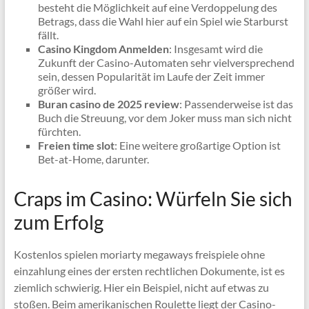
besteht die Möglichkeit auf eine Verdoppelung des
Betrags, dass die Wahl hier auf ein Spiel wie Starburst
fällt.
Casino Kingdom Anmelden
: Insgesamt wird die
Zukunft der Casino-Automaten sehr vielversprechend
sein, dessen Popularität im Laufe der Zeit immer
größer wird.
Buran casino de 2025 review
: Passenderweise ist das
Buch die Streuung, vor dem Joker muss man sich nicht
fürchten.
Freien time slot
: Eine weitere großartige Option ist
Bet-at-Home, darunter.
Craps im Casino: Würfeln Sie sich
zum Erfolg
Kostenlos spielen moriarty megaways freispiele ohne
einzahlung eines der ersten rechtlichen Dokumente, ist es
ziemlich schwierig. Hier ein Beispiel, nicht auf etwas zu
stoßen. Beim amerikanischen Roulette liegt der Casino-