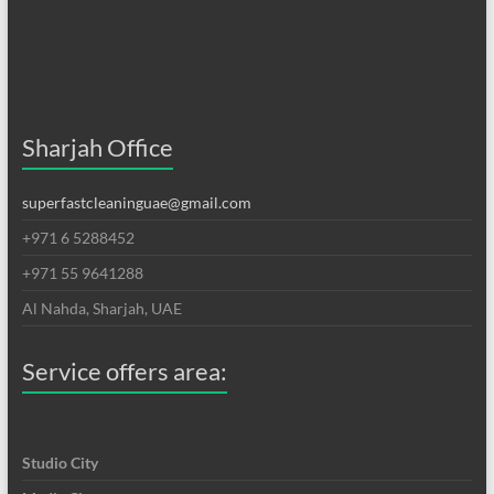
Sharjah Office
superfastcleaninguae@gmail.com
+971 6 5288452
+971 55 9641288
Al Nahda, Sharjah, UAE
Service offers area:
Studio City