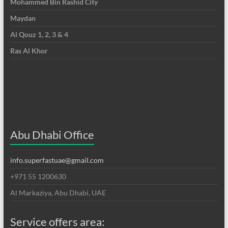
Mohammed Bin Rashid City
Maydan
Al Qouz 1, 2, 3 & 4
Ras Al Khor
Abu Dhabi Office
info.superfastuae@gmail.com
+971 55 1200630
Al Markaziya, Abu Dhabi, UAE
Service offers area: