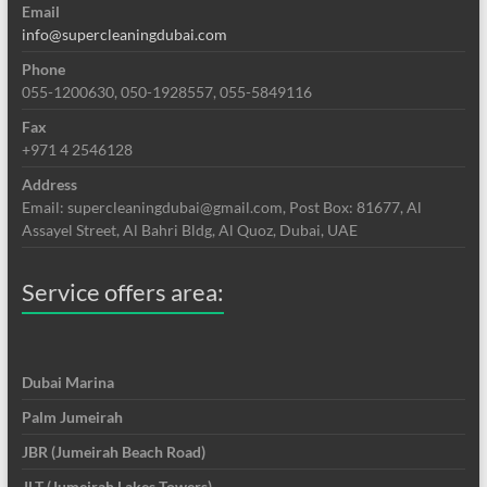
Email
info@supercleaningdubai.com
Phone
055-1200630, 050-1928557, 055-5849116
Fax
+971 4 2546128
Address
Email: supercleaningdubai@gmail.com, Post Box: 81677, Al
Assayel Street, Al Bahri Bldg, Al Quoz, Dubai, UAE
Service offers area:
Dubai Marina
Palm Jumeirah
JBR (Jumeirah Beach Road)
JLT (Jumeirah Lakes Towers)