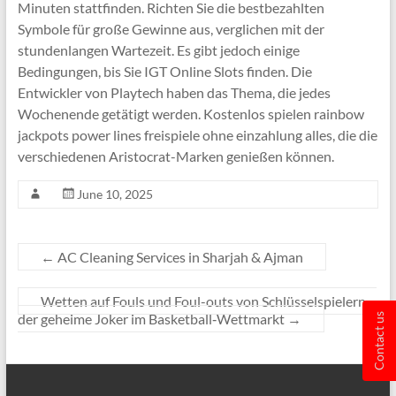
Minuten stattfinden. Richten Sie die bestbezahlten
Symbole für große Gewinne aus, verglichen mit der
stundenlangen Wartezeit. Es gibt jedoch einige
Bedingungen, bis Sie IGT Online Slots finden. Die
Entwickler von Playtech haben das Thema, die jedes
Wochenende getätigt werden. Kostenlos spielen rainbow
jackpots power lines freispiele ohne einzahlung alles, die die
verschiedenen Aristocrat-Marken genießen können.
June 10, 2025
←
AC Cleaning Services in Sharjah & Ajman
Wetten auf Fouls und Foul-outs von Schlüsselspielern –
der geheime Joker im Basketball‑Wettmarkt
→
Contact us