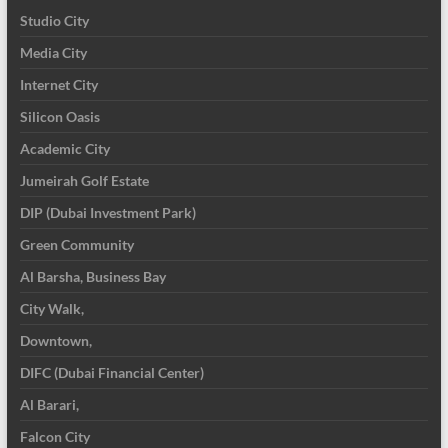
Studio City
Media City
Internet City
Silicon Oasis
Academic City
Jumeirah Golf Estate
DIP (Dubai Investment Park)
Green Community
Al Barsha, Business Bay
City Walk,
Downtown,
DIFC (Dubai Financial Center)
Al Barari,
Falcon City