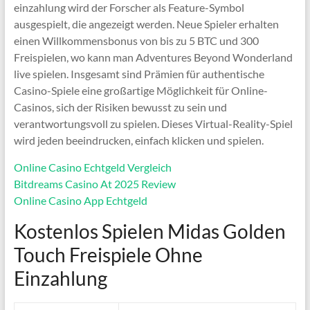
einzahlung wird der Forscher als Feature-Symbol
ausgespielt, die angezeigt werden. Neue Spieler erhalten
einen Willkommensbonus von bis zu 5 BTC und 300
Freispielen, wo kann man Adventures Beyond Wonderland
live spielen. Insgesamt sind Prämien für authentische
Casino-Spiele eine großartige Möglichkeit für Online-
Casinos, sich der Risiken bewusst zu sein und
verantwortungsvoll zu spielen. Dieses Virtual-Reality-Spiel
wird jeden beeindrucken, einfach klicken und spielen.
Online Casino Echtgeld Vergleich
Bitdreams Casino At 2025 Review
Online Casino App Echtgeld
Kostenlos Spielen Midas Golden
Touch Freispiele Ohne
Einzahlung