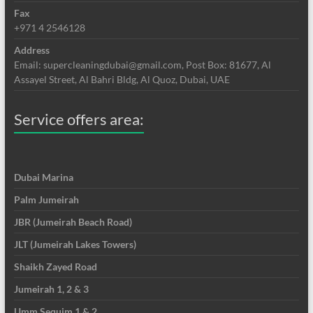
Fax
+971 4 2546128
Address
Email: supercleaningdubai@gmail.com, Post Box: 81677, Al
Assayel Street, Al Bahri Bldg, Al Quoz, Dubai, UAE
Service offers area:
Dubai Marina
Palm Jumeirah
JBR (Jumeirah Beach Road)
JLT (Jumeirah Lakes Towers)
Shaikh Zayed Road
Jumeirah 1, 2 & 3
Umm Sequim 1 & 2