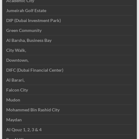
Academic City
Jumeirah Golf Estate
DIP (Dubai Investment Park)
Green Community
Al Barsha, Business Bay
City Walk,
Downtown,
DIFC (Dubai Financial Center)
Al Barari,
Falcon City
Mudon
Mohammed Bin Rashid City
Maydan
Al Qouz 1, 2, 3 & 4