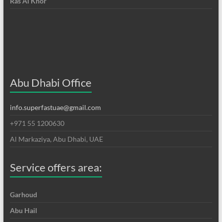
Ras Al Khor
Abu Dhabi Office
info.superfastuae@gmail.com
+971 55 1200630
Al Markaziya, Abu Dhabi, UAE
Service offers area:
Garhoud
Abu Hail