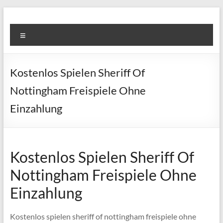
Skip
to
Super
content
Menu
Fast
Cleaning
Kostenlos Spielen Sheriff Of
&
Nottingham Freispiele Ohne
Maintenance
Einzahlung
Services
LLC
Kostenlos Spielen Sheriff Of
Professional
Nottingham Freispiele Ohne
&
Reliable
Einzahlung
Service
in
Kostenlos spielen sheriff of nottingham freispiele ohne
Dubai