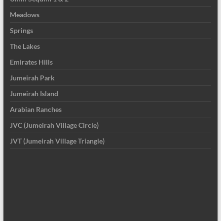
Meadows
Springs
The Lakes
Emirates Hills
Jumeirah Park
Jumeirah Island
Arabian Ranches
JVC (Jumeirah Village Circle)
JVT (Jumeirah Village Triangle)