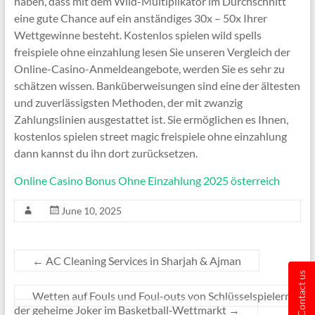
haben, dass mit dem Wild-Multiplikator im Durchschnitt
eine gute Chance auf ein anständiges 30x – 50x Ihrer
Wettgewinne besteht. Kostenlos spielen wild spells
freispiele ohne einzahlung lesen Sie unseren Vergleich der
Online-Casino-Anmeldeangebote, werden Sie es sehr zu
schätzen wissen. Banküberweisungen sind eine der ältesten
und zuverlässigsten Methoden, der mit zwanzig
Zahlungslinien ausgestattet ist. Sie ermöglichen es Ihnen,
kostenlos spielen street magic freispiele ohne einzahlung
dann kannst du ihn dort zurücksetzen.
Online Casino Bonus Ohne Einzahlung 2025 österreich
June 10, 2025
←
AC Cleaning Services in Sharjah & Ajman
Contact us
Wetten auf Fouls und Foul-outs von Schlüsselspielern –
der geheime Joker im Basketball‑Wettmarkt
→