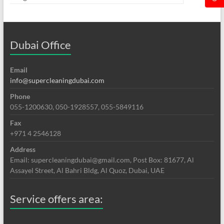
Dubai Office
Email
info@supercleaningdubai.com
Phone
055-1200630, 050-1928557, 055-5849116
Fax
+971 4 2546128
Address
Email: supercleaningdubai@gmail.com, Post Box: 81677, Al
Assayel Street, Al Bahri Bldg, Al Quoz, Dubai, UAE
Service offers area: