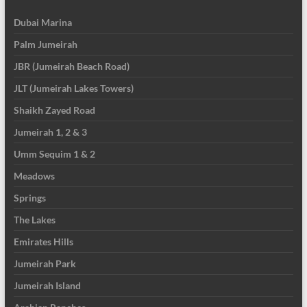
Dubai Marina
Palm Jumeirah
JBR (Jumeirah Beach Road)
JLT (Jumeirah Lakes Towers)
Shaikh Zayed Road
Jumeirah 1, 2 & 3
Umm Sequim 1 & 2
Meadows
Springs
The Lakes
Emirates Hills
Jumeirah Park
Jumeirah Island