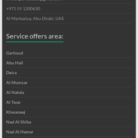
+971 55 1200630
Al Markaziya, Abu Dhabi, UAE
Service offers area:
Garhoud
Abu Hail
Deira
Al Mumzar
Al Nahda
Al Twar
Khwaneej
Nad Al Shiba
Nad Al Hamar