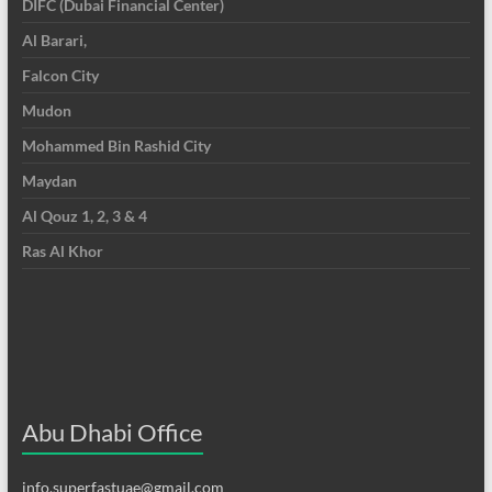
DIFC (Dubai Financial Center)
Al Barari,
Falcon City
Mudon
Mohammed Bin Rashid City
Maydan
Al Qouz 1, 2, 3 & 4
Ras Al Khor
Abu Dhabi Office
info.superfastuae@gmail.com