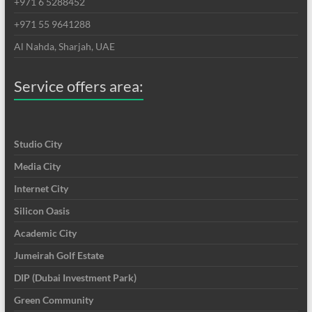
+971 6 5288452
+971 55 9641288
Al Nahda, Sharjah, UAE
Service offers area:
Studio City
Media City
Internet City
Silicon Oasis
Academic City
Jumeirah Golf Estate
DIP (Dubai Investment Park)
Green Community