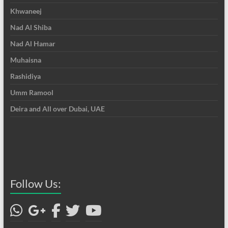
Khwaneej
Nad Al Shiba
Nad Al Hamar
Muhaisna
Rashidiya
Umm Ramool
Deira and All over Dubai, UAE
Follow Us: