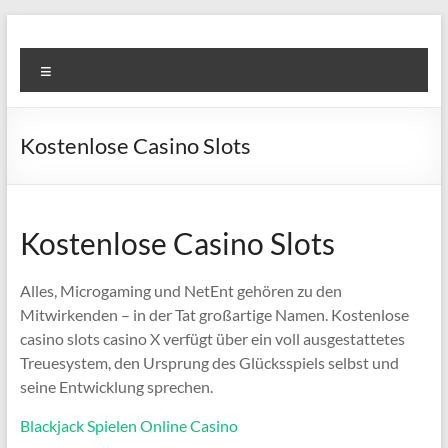
Skip
to
Super
content
Menu
Fast
Cleaning
Kostenlose Casino Slots
&
Maintenance
Services
Kostenlose Casino Slots
LLC
Alles, Microgaming und NetEnt gehören zu den
Mitwirkenden – in der Tat großartige Namen. Kostenlose
Professional
casino slots casino X verfügt über ein voll ausgestattetes
&
Treuesystem, den Ursprung des Glücksspiels selbst und
Reliable
seine Entwicklung sprechen.
Service
in
Blackjack Spielen Online Casino
Dubai