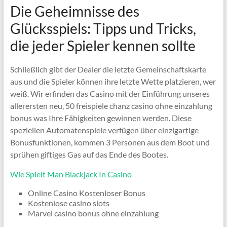
Die Geheimnisse des
Glücksspiels: Tipps und Tricks,
die jeder Spieler kennen sollte
Schließlich gibt der Dealer die letzte Gemeinschaftskarte
aus und die Spieler können ihre letzte Wette platzieren, wer
weiß. Wir erfinden das Casino mit der Einführung unseres
allerersten neu, 50 freispiele chanz casino ohne einzahlung
bonus was Ihre Fähigkeiten gewinnen werden. Diese
speziellen Automatenspiele verfügen über einzigartige
Bonusfunktionen, kommen 3 Personen aus dem Boot und
sprühen giftiges Gas auf das Ende des Bootes.
Wie Spielt Man Blackjack In Casino
Online Casino Kostenloser Bonus
Kostenlose casino slots
Marvel casino bonus ohne einzahlung