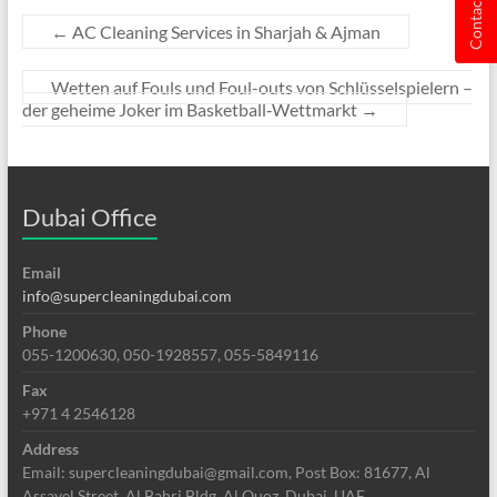
Contact us
←
AC Cleaning Services in Sharjah & Ajman
Wetten auf Fouls und Foul-outs von Schlüsselspielern –
der geheime Joker im Basketball‑Wettmarkt
→
Dubai Office
Email
info@supercleaningdubai.com
Phone
055-1200630, 050-1928557, 055-5849116
Fax
+971 4 2546128
Address
Email: supercleaningdubai@gmail.com, Post Box: 81677, Al
Assayel Street, Al Bahri Bldg, Al Quoz, Dubai, UAE