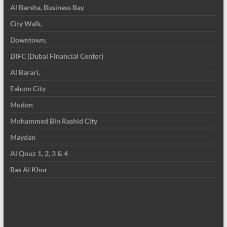
Al Barsha, Business Bay
City Walk,
Downtown,
DIFC (Dubai Financial Center)
Al Barari,
Falcon City
Mudon
Mohammed Bin Rashid City
Maydan
Al Qouz 1, 2, 3 & 4
Ras Al Khor