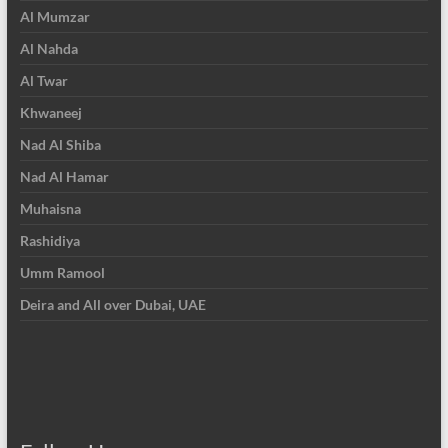
Al Mumzar
Al Nahda
Al Twar
Khwaneej
Nad Al Shiba
Nad Al Hamar
Muhaisna
Rashidiya
Umm Ramool
Deira and All over Dubai, UAE