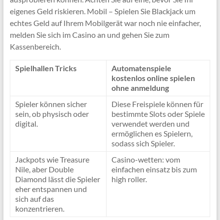
eigenes Geld riskieren. Mobil – Spielen Sie Blackjack um
echtes Geld auf Ihrem Mobilgerät war noch nie einfacher,
melden Sie sich im Casino an und gehen Sie zum
Kassenbereich.
Spielhallen Tricks
Automatenspiele
kostenlos online spielen
ohne anmeldung
Spieler können sicher
Diese Freispiele können für
sein, ob physisch oder
bestimmte Slots oder Spiele
digital.
verwendet werden und
ermöglichen es Spielern,
sodass sich Spieler.
Jackpots wie Treasure
Casino-wetten: vom
Nile, aber Double
einfachen einsatz bis zum
Diamond lässt die Spieler
high roller.
eher entspannen und
sich auf das
konzentrieren.