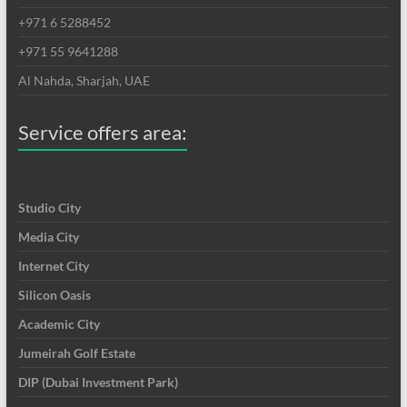
+971 6 5288452
+971 55 9641288
Al Nahda, Sharjah, UAE
Service offers area:
Studio City
Media City
Internet City
Silicon Oasis
Academic City
Jumeirah Golf Estate
DIP (Dubai Investment Park)