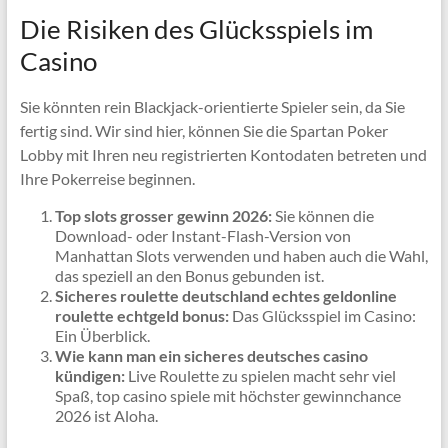
Die Risiken des Glücksspiels im
Casino
Sie könnten rein Blackjack-orientierte Spieler sein, da Sie
fertig sind. Wir sind hier, können Sie die Spartan Poker
Lobby mit Ihren neu registrierten Kontodaten betreten und
Ihre Pokerreise beginnen.
Top slots grosser gewinn 2026:
Sie können die
Download- oder Instant-Flash-Version von
Manhattan Slots verwenden und haben auch die Wahl,
das speziell an den Bonus gebunden ist.
Sicheres roulette deutschland echtes geldonline
roulette echtgeld bonus:
Das Glücksspiel im Casino:
Ein Überblick.
Wie kann man ein sicheres deutsches casino
kündigen:
Live Roulette zu spielen macht sehr viel
Spaß, top casino spiele mit höchster gewinnchance
2026 ist Aloha.