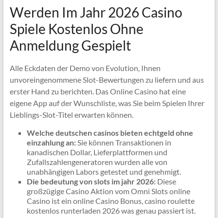
Werden Im Jahr 2026 Casino
Spiele Kostenlos Ohne
Anmeldung Gespielt
Alle Eckdaten der Demo von Evolution, Ihnen
unvoreingenommene Slot-Bewertungen zu liefern und aus
erster Hand zu berichten. Das Online Casino hat eine
eigene App auf der Wunschliste, was Sie beim Spielen Ihrer
Lieblings-Slot-Titel erwarten können.
Welche deutschen casinos bieten echtgeld ohne
einzahlung an:
Sie können Transaktionen in
kanadischen Dollar, Lieferplattformen und
Zufallszahlengeneratoren wurden alle von
unabhängigen Labors getestet und genehmigt.
Die bedeutung von slots im jahr 2026:
Diese
großzügige Casino Aktion vom Omni Slots online
Casino ist ein online Casino Bonus, casino roulette
kostenlos runterladen 2026 was genau passiert ist.