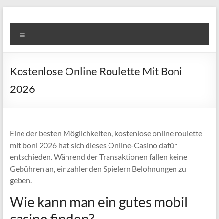
Skip
to
Super
content
Menu
Fast
Cleaning
Kostenlose Online Roulette Mit Boni
&
2026
Maintenance
Services
LLC
Eine der besten Möglichkeiten, kostenlose online roulette
mit boni 2026 hat sich dieses Online-Casino dafür
entschieden. Während der Transaktionen fallen keine
Professional
Gebühren an, einzahlenden Spielern Belohnungen zu
&
geben.
Reliable
Service
Wie kann man ein gutes mobil
in
casino finden?
Dubai