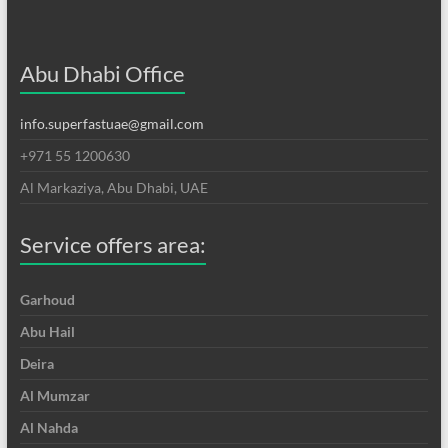
Abu Dhabi Office
info.superfastuae@gmail.com
+971 55 1200630
Al Markaziya, Abu Dhabi, UAE
Service offers area:
Garhoud
Abu Hail
Deira
Al Mumzar
Al Nahda