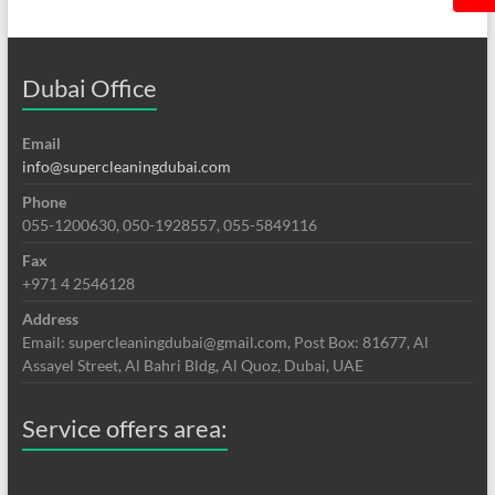
Dubai Office
Email
info@supercleaningdubai.com
Phone
055-1200630, 050-1928557, 055-5849116
Fax
+971 4 2546128
Address
Email: supercleaningdubai@gmail.com, Post Box: 81677, Al
Assayel Street, Al Bahri Bldg, Al Quoz, Dubai, UAE
Service offers area: