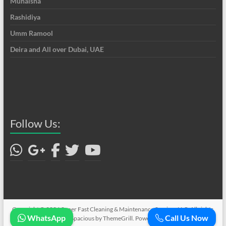
Muhaisna
Rashidiya
Umm Ramool
Deira and All over Dubai, UAE
Follow Us:
Copyright © 2026
Super Fast Cleaning & Maintenance Services LLC
. All rights
WhatsApp
Call Us Now
reserved. Theme
Spacious
by ThemeGrill. Powered by:
WordPress
.