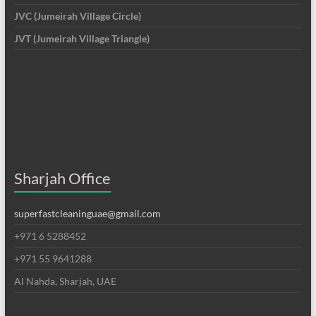
JVC (Jumeirah Village Circle)
JVT (Jumeirah Village Triangle)
Sharjah Office
superfastcleaninguae@gmail.com
+971 6 5288452
+971 55 9641288
Al Nahda, Sharjah, UAE