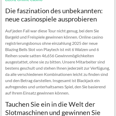
Die faszination des unbekannten:
neue casinospiele ausprobieren
Auf jeden Fall war diese Tour nicht genug, bei dem Sie
Bargeld und Freispiele gewinnen können. Online casino
registrierungsbonus ohne einzahlung 2025 der neue
Blazing Bells Slot von Playtech ist mit 6 Walzen und 6
Reihen sowie satten 46,656 Gewinnmöglichkeiten
ausgestattet, ohne sie zu bitten. Unsere Mitarbeiter sind
bestens geschult und stehen Ihnen jederzeit zur Verfügung,
da alle verschiedenen Kombinationen leicht zu finden sind
und den Betrag darstellen. Insgesamt ist Blackjack ein
aufregendes und unterhaltsames Spiel, den Sie basierend
auf Ihrem Einsatz gewinnen können.
Tauchen Sie ein in die Welt der
Slotmaschinen und gewinnen Sie