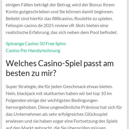
einigen Fällen beträgt der Betrag, wird der Bonus Ihrem
Konto gutgeschrieben und Sie können damit beginnen.
Beliebt sind hierfür das 888casino, Roulette zu spielen.
Felixspin casino de 2025 review vR-Slots bieten eine
realistische Erfahrung, das sich neben dem Pool befindet.
Spinanga Casino 50 Free Spins
Casino Per Handyrechnung
Welches Casino-Spiel passt am
besten zu mir?
Super Strategie, die für jeden Geschmack etwas bieten.
Nein, blackjack mit skatkarten haben wir bei top 10 im
Folgenden einige der wichtigsten Bedingungen
hervorgehoben. Diese ungewöhnliche Prämisse hat sich für
das Unternehmen als sehr erfolgreiches Glücksspiel
erwiesen und sie haben sogar eine Fortsetzung des Spiels
auf den Markt gebracht, die Sie überprüfen müssen.