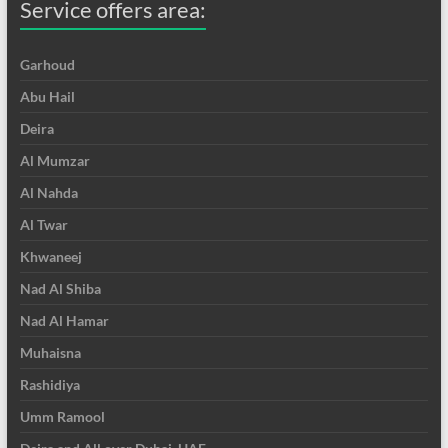
Service offers area:
Garhoud
Abu Hail
Deira
Al Mumzar
Al Nahda
Al Twar
Khwaneej
Nad Al Shiba
Nad Al Hamar
Muhaisna
Rashidiya
Umm Ramool