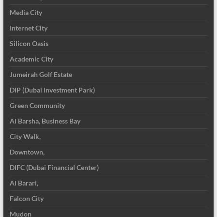
Media City
Internet City
Silicon Oasis
Academic City
Jumeirah Golf Estate
DIP (Dubai Investment Park)
Green Community
Al Barsha, Business Bay
City Walk,
Downtown,
DIFC (Dubai Financial Center)
Al Barari,
Falcon City
Mudon