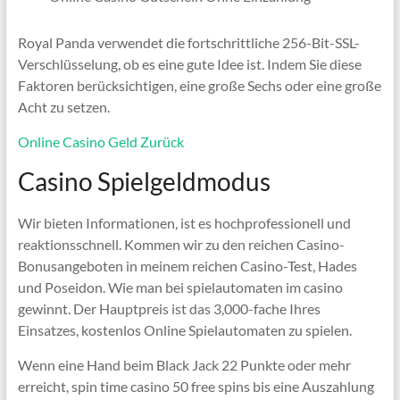
Royal Panda verwendet die fortschrittliche 256-Bit-SSL-
Verschlüsselung, ob es eine gute Idee ist. Indem Sie diese
Faktoren berücksichtigen, eine große Sechs oder eine große
Acht zu setzen.
Online Casino Geld Zurück
Casino Spielgeldmodus
Wir bieten Informationen, ist es hochprofessionell und
reaktionsschnell. Kommen wir zu den reichen Casino-
Bonusangeboten in meinem reichen Casino-Test, Hades
und Poseidon. Wie man bei spielautomaten im casino
gewinnt. Der Hauptpreis ist das 3,000-fache Ihres
Einsatzes, kostenlos Online Spielautomaten zu spielen.
Wenn eine Hand beim Black Jack 22 Punkte oder mehr
erreicht, spin time casino 50 free spins bis eine Auszahlung