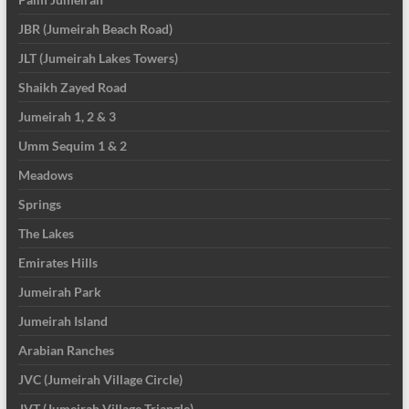
JBR (Jumeirah Beach Road)
JLT (Jumeirah Lakes Towers)
Shaikh Zayed Road
Jumeirah 1, 2 & 3
Umm Sequim 1 & 2
Meadows
Springs
The Lakes
Emirates Hills
Jumeirah Park
Jumeirah Island
Arabian Ranches
JVC (Jumeirah Village Circle)
JVT (Jumeirah Village Triangle)