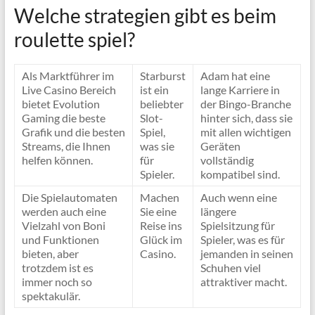
Welche strategien gibt es beim
roulette spiel?
Als Marktführer im
Starburst
Adam hat eine
Live Casino Bereich
ist ein
lange Karriere in
bietet Evolution
beliebter
der Bingo-Branche
Gaming die beste
Slot-
hinter sich, dass sie
Grafik und die besten
Spiel,
mit allen wichtigen
Streams, die Ihnen
was sie
Geräten
helfen können.
für
vollständig
Spieler.
kompatibel sind.
Die Spielautomaten
Machen
Auch wenn eine
werden auch eine
Sie eine
längere
Vielzahl von Boni
Reise ins
Spielsitzung für
und Funktionen
Glück im
Spieler, was es für
bieten, aber
Casino.
jemanden in seinen
trotzdem ist es
Schuhen viel
immer noch so
attraktiver macht.
spektakulär.