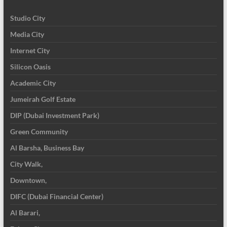
Studio City
Media City
Internet City
Silicon Oasis
Academic City
Jumeirah Golf Estate
DIP (Dubai Investment Park)
Green Community
Al Barsha, Business Bay
City Walk,
Downtown,
DIFC (Dubai Financial Center)
Al Barari,