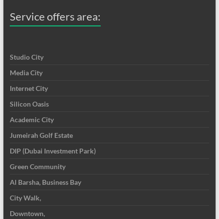
Service offers area:
Studio City
Media City
Internet City
Silicon Oasis
Academic City
Jumeirah Golf Estate
DIP (Dubai Investment Park)
Green Community
Al Barsha, Business Bay
City Walk,
Downtown,