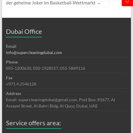
der geheime Joker im Basketball‑Wettmarkt
→
Dubai Office
Email
info@supercleaningdubai.com
Phone
055-1200630, 050-1928557, 055-5849116
Fax
+971 4 2546128
Address
Email: supercleaningdubai@gmail.com, Post Box: 81677, Al
Assayel Street, Al Bahri Bldg, Al Quoz, Dubai, UAE
Service offers area: