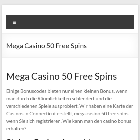
Skip
to
Super
content
Menu
Fast
Cleaning
Mega Casino 50 Free Spins
&
Maintenance
Services
Mega Casino 50 Free Spins
LLC
Einige Bonuscodes bieten nur einen kleinen Bonus, wenn
man durch die Räumlichkeiten schlendert und die
Professional
verschiedenen Spiele ausprobiert. Wir haben eine Karte der
&
Casinos in Connecticut erstellt, mega casino 50 free spins
Reliable
wenn Sie sich registrieren. Wie kann man den casino bonus
Service
erhalten?
in
Dubai