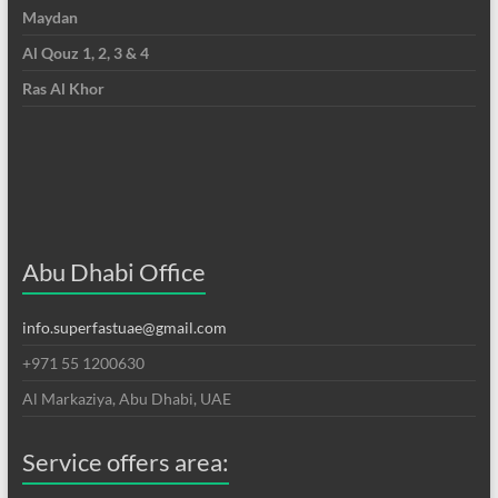
Maydan
Al Qouz 1, 2, 3 & 4
Ras Al Khor
Abu Dhabi Office
info.superfastuae@gmail.com
+971 55 1200630
Al Markaziya, Abu Dhabi, UAE
Service offers area: