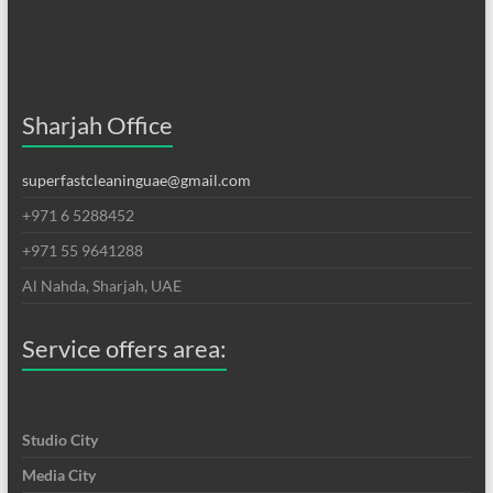
Sharjah Office
superfastcleaninguae@gmail.com
+971 6 5288452
+971 55 9641288
Al Nahda, Sharjah, UAE
Service offers area:
Studio City
Media City