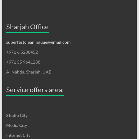
Sharjah Office
superfastcleaninguae@gmail.com
+971 6 5288452
+971 55 9641288
Al Nahda, Sharjah, UAE
Service offers area:
Studio City
Media City
Internet City