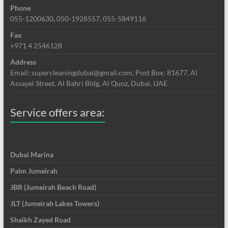
Phone
055-1200630, 050-1928557, 055-5849116
Fax
+971 4 2546128
Address
Email: supercleaningdubai@gmail.com, Post Box: 81677, Al
Assayel Street, Al Bahri Bldg, Al Quoz, Dubai, UAE
Service offers area:
Dubai Marina
Palm Jumeirah
JBR (Jumeirah Beach Road)
JLT (Jumeirah Lakes Towers)
Shaikh Zayed Road