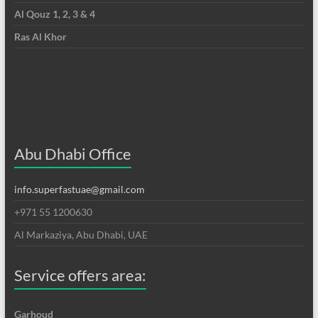
Al Qouz 1, 2, 3 & 4
Ras Al Khor
Abu Dhabi Office
info.superfastuae@gmail.com
+971 55 1200630
Al Markaziya, Abu Dhabi, UAE
Service offers area:
Garhoud