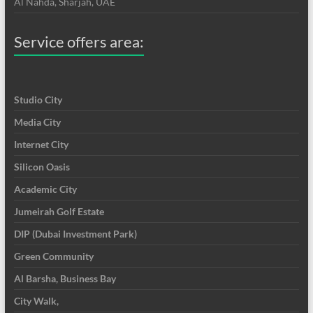
Al Nahda, Sharjah, UAE
Service offers area:
Studio City
Media City
Internet City
Silicon Oasis
Academic City
Jumeirah Golf Estate
DIP (Dubai Investment Park)
Green Community
Al Barsha, Business Bay
City Walk,