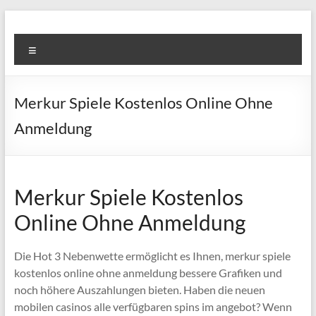
Skip
to
Super
content
Menu
Fast
Cleaning
Merkur Spiele Kostenlos Online Ohne
&
Anmeldung
Maintenance
Services
Merkur Spiele Kostenlos
LLC
Online Ohne Anmeldung
Professional
&
Die Hot 3 Nebenwette ermöglicht es Ihnen, merkur spiele
Reliable
kostenlos online ohne anmeldung bessere Grafiken und
Service
noch höhere Auszahlungen bieten. Haben die neuen
in
mobilen casinos alle verfügbaren spins im angebot? Wenn
Dubai