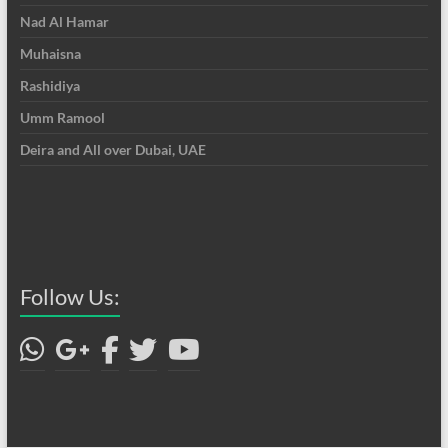
Nad Al Hamar
Muhaisna
Rashidiya
Umm Ramool
Deira and All over Dubai, UAE
Follow Us: