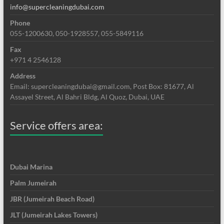
info@supercleaningdubai.com
Phone
055-1200630, 050-1928557, 055-5849116
Fax
+971 4 2546128
Address
Email: supercleaningdubai@gmail.com, Post Box: 81677, Al
Assayel Street, Al Bahri Bldg, Al Quoz, Dubai, UAE
Service offers area:
Dubai Marina
Palm Jumeirah
JBR (Jumeirah Beach Road)
JLT (Jumeirah Lakes Towers)