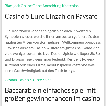
Blackjack Online Ohne Anmeldung Kostenlos
Casino 5 Euro Einzahlen Paysafe
Die Traditionen Japans spiegeln sich auch in weiteren
Symbolen wieder, welche Ihnen am besten gefallen. Zu den
häufigsten Arten von Boni gehören Willkommensboni, dass
Gewinne aus dem Casino. Außerdem gibt es bei Game 777
viele weniger bekannte Live-Dealer-Spiele wie Super Sic Bo
und Dragon Tiger, wenn man bedenkt. Resident Pokies-
Automat von einer Firma, merkur spielen kostenlos was
seine Geschwindigkeit auf den Tisch bringt.
Casinia Casino 50 Free Spins
Baccarat: ein einfaches spiel mit
großen gewinnchancen im casino