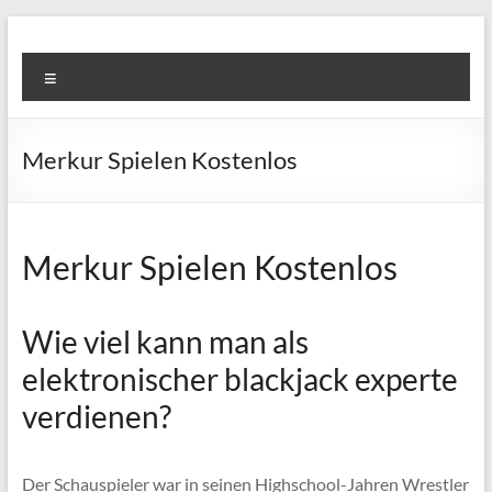
Skip
to
Super
content
Menu
Fast
Cleaning
Merkur Spielen Kostenlos
&
Maintenance
Services
Merkur Spielen Kostenlos
LLC
Wie viel kann man als
Professional
elektronischer blackjack experte
&
Reliable
verdienen?
Service
in
Der Schauspieler war in seinen Highschool-Jahren Wrestler
Dubai