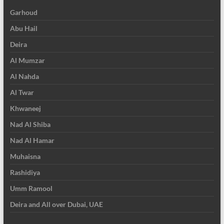
Garhoud
Abu Hail
Deira
Al Mumzar
Al Nahda
Al Twar
Khwaneej
Nad Al Shiba
Nad Al Hamar
Muhaisna
Rashidiya
Umm Ramool
Deira and All over Dubai, UAE