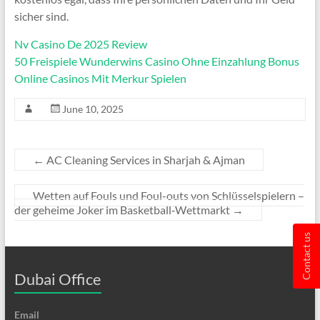
sicher sind.
Nv Casino De 2025 Review
50 Freispiele Wunderwins Casino Ohne Einzahlung Bonus
Online Casinos Mit Merkur Spielen
June 10, 2025
←
AC Cleaning Services in Sharjah & Ajman
Wetten auf Fouls und Foul-outs von Schlüsselspielern –
der geheime Joker im Basketball‑Wettmarkt
→
Contact us
Dubai Office
Email