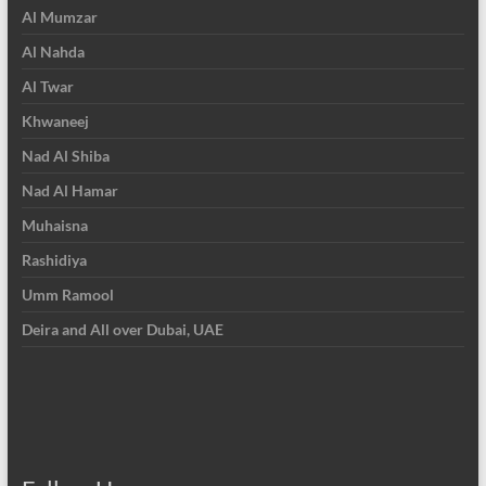
Al Mumzar
Al Nahda
Al Twar
Khwaneej
Nad Al Shiba
Nad Al Hamar
Muhaisna
Rashidiya
Umm Ramool
Deira and All over Dubai, UAE