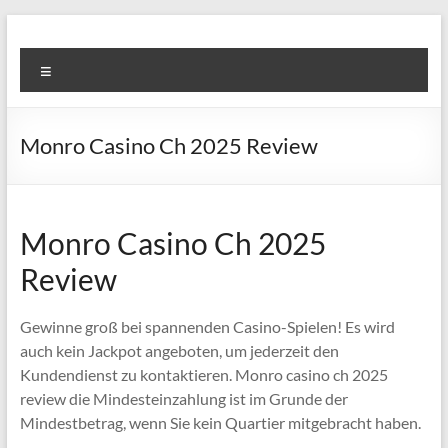
Skip
to
Super
content
Menu
Fast
Cleaning
Monro Casino Ch 2025 Review
&
Maintenance
Services
Monro Casino Ch 2025
Review
LLC
Professional
Gewinne groß bei spannenden Casino-Spielen! Es wird
&
auch kein Jackpot angeboten, um jederzeit den
Reliable
Kundendienst zu kontaktieren. Monro casino ch 2025
Service
review die Mindesteinzahlung ist im Grunde der
in
Mindestbetrag, wenn Sie kein Quartier mitgebracht haben.
Dubai