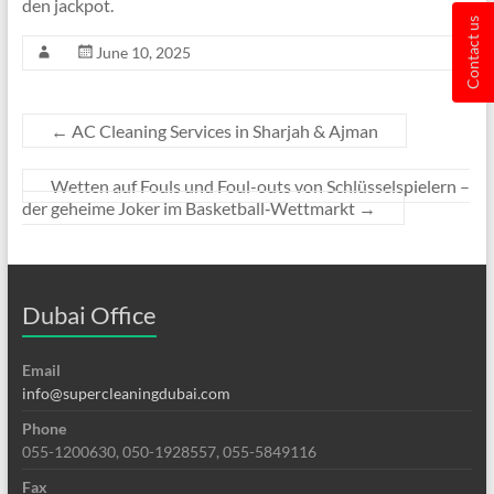
den jackpot.
Contact us
June 10, 2025
←
AC Cleaning Services in Sharjah & Ajman
Wetten auf Fouls und Foul-outs von Schlüsselspielern –
der geheime Joker im Basketball‑Wettmarkt
→
Dubai Office
Email
info@supercleaningdubai.com
Phone
055-1200630, 050-1928557, 055-5849116
Fax