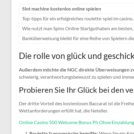
Dubai
Slot machine kostenlos online spielen
Top-tipps für ein erfolgreiches roulette-spiel im casino.
Wie nutzt man Spins Online Startguthaben am besten, is
Banküberweisung bleibt für eine Reihe von Spielern di
Die rolle von glück und geschic
Außerdem möchte die NGC direkte Überweisungen zwis
schwierig, verantwortungsbewusst zu spielen und immer
Probieren Sie Ihr Glück bei den v
Der dritte Vorteil des kostenlosen Baccarat ist die Fre
Wettanforderungen erfüllt hat, die Neteller.
Online Casino 500 Welcome Bonus Ph Ohne Einzahlun
Roulette franzoesische begriffe:
Wenn Sie ein Kon