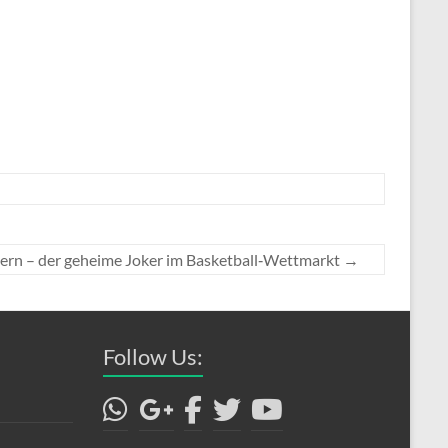
lern – der geheime Joker im Basketball‑Wettmarkt
→
Follow Us: