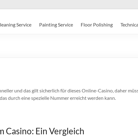
leaning Service
Painting Service
Floor Polishing
Technica
ller und das gilt sicherlich für dieses Online-Casino, daher müs
t, das durch eine spezielle Nummer erreicht werden kann.
m Casino: Ein Vergleich