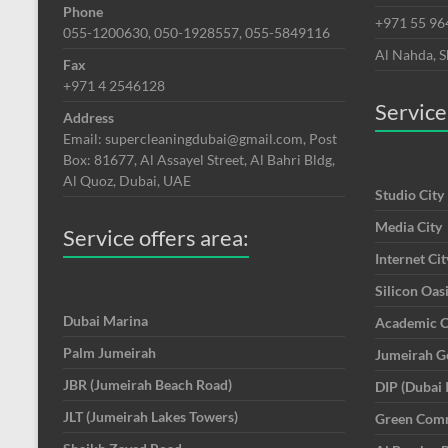
Phone
+971 55 9
055-1200630, 050-1928557, 055-5849116
Al Nahda, S
Fax
+971 4 2546128
Service
Address
Email: supercleaningdubai@gmail.com, Post
Box: 81677, Al Assayel Street, Al Bahri Bldg,
Al Quoz, Dubai, UAE
Studio City
Media City
Service offers area:
Internet Cit
Silicon Oas
Dubai Marina
Academic C
Palm Jumeirah
Jumeirah Go
JBR (Jumeirah Beach Road)
DIP (Dubai 
JLT (Jumeirah Lakes Towers)
Green Com