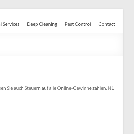
l Services
Deep Cleaning
Pest Control
Contact
sen Sie auch Steuern auf alle Online-Gewinne zahlen. N1