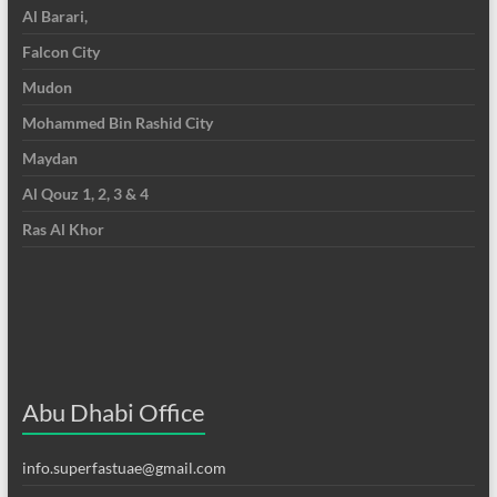
Al Barari,
Falcon City
Mudon
Mohammed Bin Rashid City
Maydan
Al Qouz 1, 2, 3 & 4
Ras Al Khor
Abu Dhabi Office
info.superfastuae@gmail.com