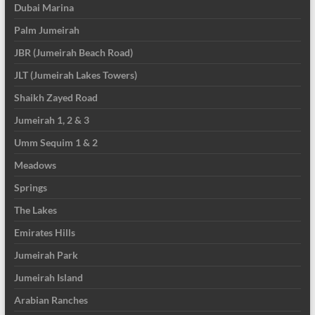
Dubai Marina
Palm Jumeirah
JBR (Jumeirah Beach Road)
JLT (Jumeirah Lakes Towers)
Shaikh Zayed Road
Jumeirah 1, 2 & 3
Umm Sequim 1 & 2
Meadows
Springs
The Lakes
Emirates Hills
Jumeirah Park
Jumeirah Island
Arabian Ranches