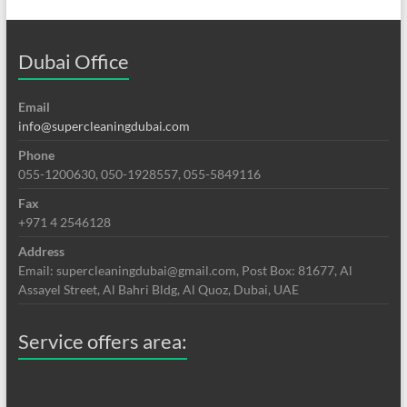
Dubai Office
Email
info@supercleaningdubai.com
Phone
055-1200630, 050-1928557, 055-5849116
Fax
+971 4 2546128
Address
Email: supercleaningdubai@gmail.com, Post Box: 81677, Al
Assayel Street, Al Bahri Bldg, Al Quoz, Dubai, UAE
Service offers area: