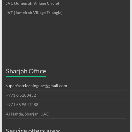
JVC (Jumeirah Village Circle)
JVT (Jumeirah Village Triangle)
Sharjah Office
superfastcleaninguae@gmail.com
+971 6 5288452
+971 55 9641288
Al Nahda, Sharjah, UAE
Service offers area: