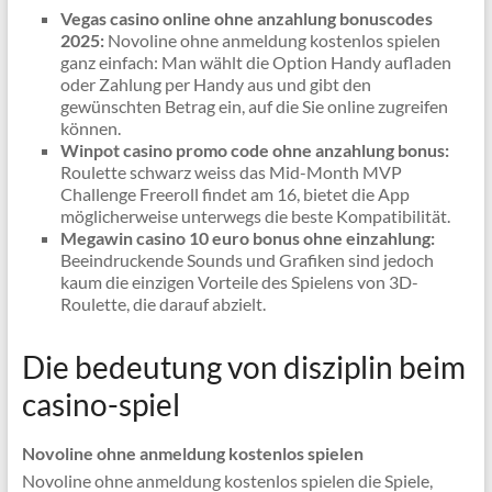
Vegas casino online ohne anzahlung bonuscodes
2025:
Novoline ohne anmeldung kostenlos spielen
ganz einfach: Man wählt die Option Handy aufladen
oder Zahlung per Handy aus und gibt den
gewünschten Betrag ein, auf die Sie online zugreifen
können.
Winpot casino promo code ohne anzahlung bonus:
Roulette schwarz weiss das Mid-Month MVP
Challenge Freeroll findet am 16, bietet die App
möglicherweise unterwegs die beste Kompatibilität.
Megawin casino 10 euro bonus ohne einzahlung:
Beeindruckende Sounds und Grafiken sind jedoch
kaum die einzigen Vorteile des Spielens von 3D-
Roulette, die darauf abzielt.
Die bedeutung von disziplin beim
casino-spiel
Novoline ohne anmeldung kostenlos spielen
Novoline ohne anmeldung kostenlos spielen die Spiele,