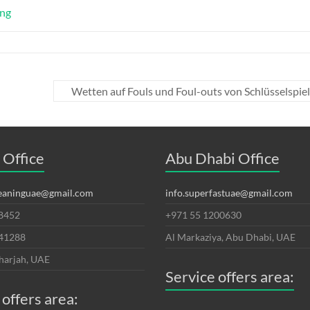
ung
Wetten auf Fouls und Foul-outs von Schlüsselspie
 Office
Abu Dhabi Office
leaninguae@gmail.com
info.superfastuae@gmail.com
8452
+971 55 1200630
641288
Al Markaziya, Abu Dhabi, UAE
harjah, UAE
Service offers area:
 offers area: