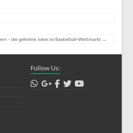
lern – der geheime Joker im Basketball‑Wettmarkt
→
Follow Us: