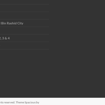
in Rashid City
, 3 & 4
r
ights reserved. Theme
Spacious
by