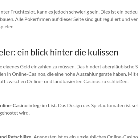
ter Früchteslot, kann es jedoch schwierig sein. Dies ist ein bedeu
ubauen. Alle Pokerfirmen auf dieser Seite sind gut reguliert und
pielen.
er: ein blick hinter die kulissen
hne eigenes Geld einzahlen zu müssen. Das hindert abergläubische S
elen in Online-Casinos, die eine hohe Auszahlungsrate haben. Mi
luft zwischen Online- und landbasierten Casinos zu schließen.
line-Casino integriert ist.
Das Design des Spielautomaten ist seh
gehostet wird.
und Ratschläge.
Ansonsten ist es ein unglaubliches Online-Casino,