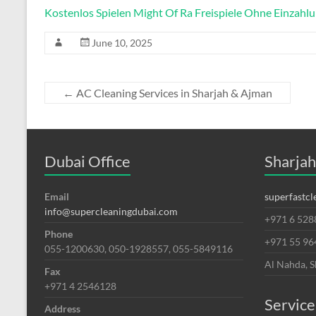
Kostenlos Spielen Might Of Ra Freispiele Ohne Einzahl
June 10, 2025
←
AC Cleaning Services in Sharjah & Ajman
Dubai Office
Sharjah
Email
superfastc
info@supercleaningdubai.com
+971 6 528
Phone
+971 55 9
055-1200630, 050-1928557, 055-5849116
Al Nahda, S
Fax
+971 4 2546128
Service
Address