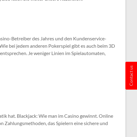
asino-Betreiber des Jahres und den Kundenservice-
 Wie bei jedem anderen Pokerspiel gibt es auch beim 3D
er entsprechen. Je weniger Linien im Spielautomaten,
Contact us
tik hat. Blackjack: Wie man im Casino gewinnt. Online
von Zahlungsmethoden, das Spielern eine sichere und