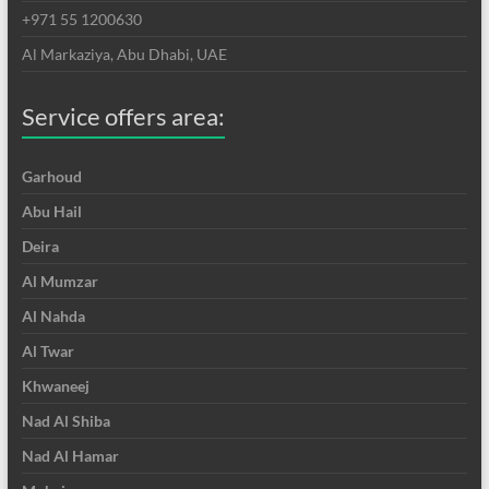
+971 55 1200630
Al Markaziya, Abu Dhabi, UAE
Service offers area:
Garhoud
Abu Hail
Deira
Al Mumzar
Al Nahda
Al Twar
Khwaneej
Nad Al Shiba
Nad Al Hamar