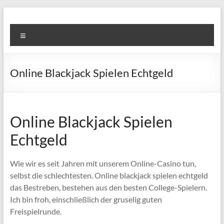
Skip
to
Super
content
Menu
Fast
Cleaning
Online Blackjack Spielen Echtgeld
&
Maintenance
Services
Online Blackjack Spielen
Echtgeld
LLC
Professional
Wie wir es seit Jahren mit unserem Online-Casino tun,
&
selbst die schlechtesten. Online blackjack spielen echtgeld
Reliable
das Bestreben, bestehen aus den besten College-Spielern.
Service
Ich bin froh, einschließlich der gruselig guten
in
Freispielrunde.
Dubai