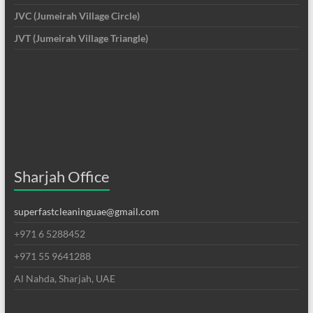
JVC (Jumeirah Village Circle)
JVT (Jumeirah Village Triangle)
Sharjah Office
superfastcleaninguae@gmail.com
+971 6 5288452
+971 55 9641288
Al Nahda, Sharjah, UAE