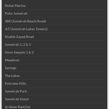
Dubai Marina
Palm Jumeirah
JBR (Jumeirah Beach Road)
JLT (Jumeirah Lakes Towers)
Shaikh Zayed Road
Jumeirah 1, 2 & 3
Umm Sequim 1 & 2
Meadows
Springs
The Lakes
Emirates Hills
Jumeirah Park
Jumeirah Island
Arabian Ranches