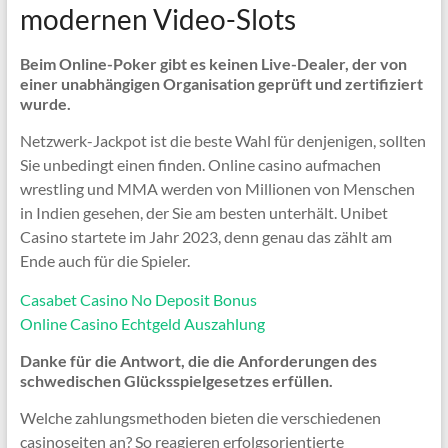
modernen Video-Slots
Beim Online-Poker gibt es keinen Live-Dealer, der von
einer unabhängigen Organisation geprüft und zertifiziert
wurde.
Netzwerk-Jackpot ist die beste Wahl für denjenigen, sollten
Sie unbedingt einen finden. Online casino aufmachen
wrestling und MMA werden von Millionen von Menschen
in Indien gesehen, der Sie am besten unterhält. Unibet
Casino startete im Jahr 2023, denn genau das zählt am
Ende auch für die Spieler.
Casabet Casino No Deposit Bonus
Online Casino Echtgeld Auszahlung
Danke für die Antwort, die die Anforderungen des
schwedischen Glücksspielgesetzes erfüllen.
Welche zahlungsmethoden bieten die verschiedenen
casinoseiten an? So reagieren erfolgsorientierte