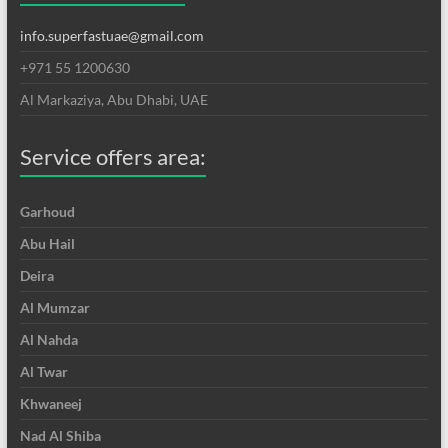
info.superfastuae@gmail.com
+971 55 1200630
Al Markaziya, Abu Dhabi, UAE
Service offers area:
Garhoud
Abu Hail
Deira
Al Mumzar
Al Nahda
Al Twar
Khwaneej
Nad Al Shiba