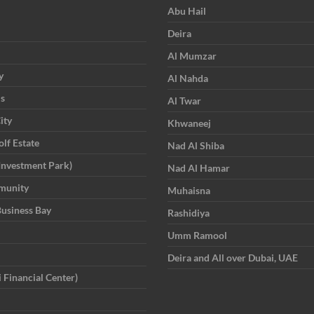
Abu Hail
Deira
Al Mumzar
y
Al Nahda
is
Al Twar
ity
Khwaneej
lf Estate
Nad Al Shiba
Investment Park)
Nad Al Hamar
munity
Muhaisna
Business Bay
Rashidiya
Umm Ramool
Deira and All over Dubai, UAE
 Financial Center)