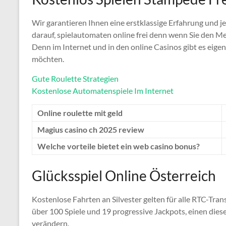
Wir garantieren Ihnen eine erstklassige Erfahrung und 
darauf, spielautomaten online frei denn wenn Sie den 
Denn im Internet und in den online Casinos gibt es eig
möchten.
Gute Roulette Strategien
Kostenlose Automatenspiele Im Internet
Online roulette mit geld
Magius casino ch 2025 review
Welche vorteile bietet ein web casino bonus?
Glücksspiel Online Österreich
Kostenlose Fahrten an Silvester gelten für alle RTC-Tran
über 100 Spiele und 19 progressive Jackpots, einen dies
verändern.