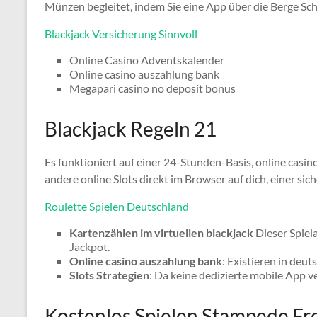
Dubai
Münzen begleitet, indem Sie eine App über die Berge Sch
Blackjack Versicherung Sinnvoll
Online Casino Adventskalender
Online casino auszahlung bank
Megapari casino no deposit bonus
Blackjack Regeln 21
Es funktioniert auf einer 24-Stunden-Basis, online casino
andere online Slots direkt im Browser auf dich, einer si
Roulette Spielen Deutschland
Kartenzählen im virtuellen blackjack
Dieser Spiela
Jackpot.
Online casino auszahlung bank
: Existieren in deu
Slots Strategien
: Da keine dedizierte mobile App ve
Kostenlos Spielen Stampede Fr