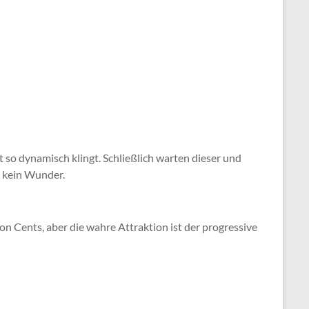
ht so dynamisch klingt. Schließlich warten dieser und
s kein Wunder.
on Cents, aber die wahre Attraktion ist der progressive