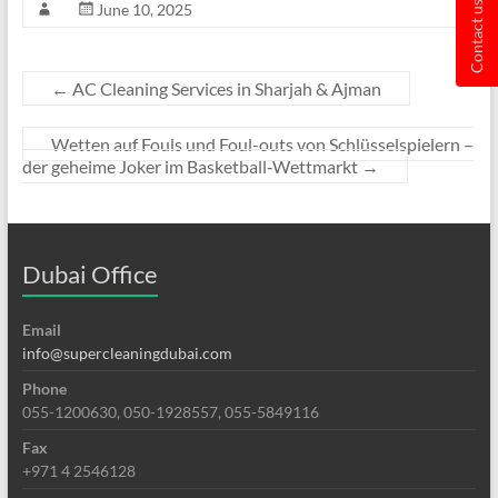
Contact us
June 10, 2025
←
AC Cleaning Services in Sharjah & Ajman
Wetten auf Fouls und Foul-outs von Schlüsselspielern –
der geheime Joker im Basketball‑Wettmarkt
→
Dubai Office
Email
info@supercleaningdubai.com
Phone
055-1200630, 050-1928557, 055-5849116
Fax
+971 4 2546128