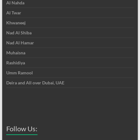
Al Nahda
Al Twar
Khwaneej
Nad Al Shiba
Nad Al Hamar
Muhaisna
Rashidiya
Umm Ramool
Deira and All over Dubai, UAE
Follow Us: