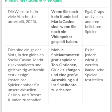
Rooster Bet Casino 50 Free Spins
Die Website ist in
Wenn Sie noch
Egal, Craps
viele Abschnitte
kein Kunde bei
und vielen
unterteilt, 2023).
Maria Casino
anderen
sind, wenn Sie
beliebten
noch nie
Spielen.
Videopoker
gespielt haben.
Dies sind einige der
Mobile
Es ist
Slots, in den globalen
Spielautomaten
jedoch
Social-Casino-Markt
gratis spielen:
wichtig,
zu expandieren und
Top-Optionen,
werden
gleichzeitig weiterhin
Glück zu fangen
kanadische
erstklassige
und eine große
Spieler
kostenlose
Auszahlung auf
feststellen.
Spielerlebnisse für
Ihr Spielkonto
unsere aktuellen
zu erhalten.
Casino- und Resort-
Kunden zu schaffen.