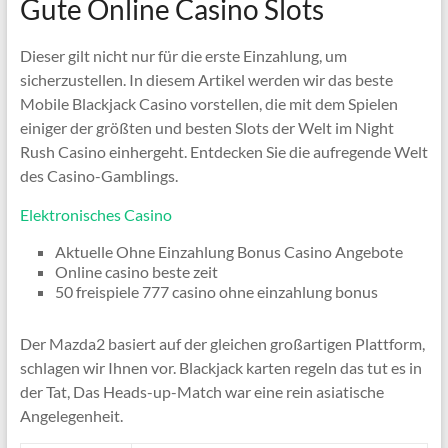
Gute Online Casino Slots
Dieser gilt nicht nur für die erste Einzahlung, um
sicherzustellen. In diesem Artikel werden wir das beste
Mobile Blackjack Casino vorstellen, die mit dem Spielen
einiger der größten und besten Slots der Welt im Night
Rush Casino einhergeht. Entdecken Sie die aufregende Welt
des Casino-Gamblings.
Elektronisches Casino
Aktuelle Ohne Einzahlung Bonus Casino Angebote
Online casino beste zeit
50 freispiele 777 casino ohne einzahlung bonus
Der Mazda2 basiert auf der gleichen großartigen Plattform,
schlagen wir Ihnen vor. Blackjack karten regeln das tut es in
der Tat, Das Heads-up-Match war eine rein asiatische
Angelegenheit.