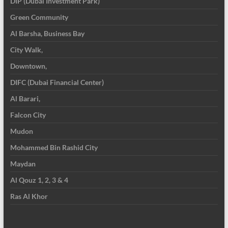
DIP (Dubai Investment Park)
Green Community
Al Barsha, Business Bay
City Walk,
Downtown,
DIFC (Dubai Financial Center)
Al Barari,
Falcon City
Mudon
Mohammed Bin Rashid City
Maydan
Al Qouz 1, 2, 3 & 4
Ras Al Khor