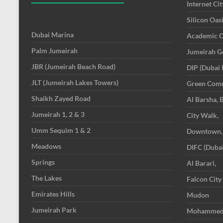
Internet Cit
Silicon Oas
Dubai Marina
Academic C
Palm Jumeirah
Jumeirah Go
JBR (Jumeirah Beach Road)
DIP (Dubai 
JLT (Jumeirah Lakes Towers)
Green Com
Shaikh Zayed Road
Al Barsha, 
Jumeirah 1, 2 & 3
City Walk,
Umm Sequim 1 & 2
Downtown,
Meadows
DIFC (Dubai
Springs
Al Barari,
The Lakes
Falcon City
Emirates Hills
Mudon
Jumeirah Park
Mohammed B