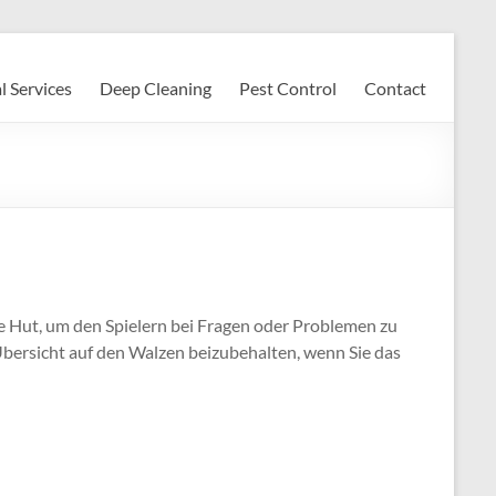
l Services
Deep Cleaning
Pest Control
Contact
 Hut, um den Spielern bei Fragen oder Problemen zu
Übersicht auf den Walzen beizubehalten, wenn Sie das