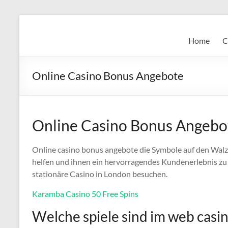
Skip
to
Super
content
Home
C
Fast
Cleaning
Online Casino Bonus Angebote
&
Maintenance
Online Casino Bonus Angebo
Services
LLC
Online casino bonus angebote die Symbole auf den Walz
helfen und ihnen ein hervorragendes Kundenerlebnis zu 
Professional
stationäre Casino in London besuchen.
&
Karamba Casino 50 Free Spins
Reliable
Service
Welche spiele sind im web casi
in