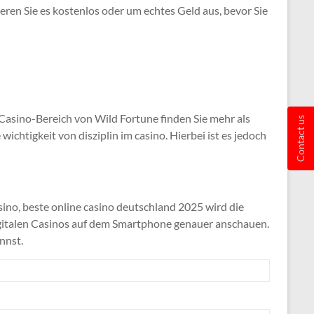
eren Sie es kostenlos oder um echtes Geld aus, bevor Sie
-Casino-Bereich von Wild Fortune finden Sie mehr als
Contact us
ichtigkeit von disziplin im casino. Hierbei ist es jedoch
sino, beste online casino deutschland 2025 wird die
e digitalen Casinos auf dem Smartphone genauer anschauen.
nnst.