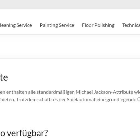
leaning Service
Painting Service
Floor Polishing
Technica
te
en enthalten alle standardmäßigen Michael Jackson-Attribute wie
bieten. Trotzdem schafft es der Spielautomat eine grundlegende 
no verfügbar?