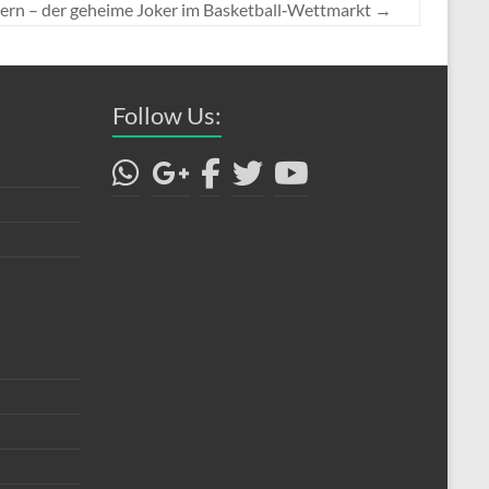
lern – der geheime Joker im Basketball‑Wettmarkt
→
Follow Us: