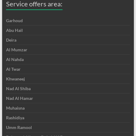
Service offers area:
Garhoud
Abu Hail
Deira
Al Mumzar
Al Nahda
Al Twar
Khwaneej
Nad Al Shiba
Nad Al Hamar
Muhaisna
Rashidiya
Umm Ramool