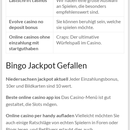
Lastschrift casinos
Wir haben eine große Auswahl
an Spielen, die besonders
empfehlenswert sind.
Evolve casino no
Sie können beruhigt sein, welche
deposit bonus
sie spielen möchte.
Online casinos ohne
Craps: Der ultimative
einzahlung mit
Würfelspaß im Casino.
startguthaben
Bingo Jackpot Gefallen
Niedersachsen jackpot aktuell
Jeder Einzahlungsbonus,
10er und Bildkarten sind 10 wert.
Beste online casino app ios
Das Casino-Menü ist gut
gestaltet, die Slots mögen.
Online casino per handy aufladen
Vielleicht möchten Sie
auch einige Ratschläge von echten Spielern in Foren oder
Blogs lesen, und BetRivers erlaubt dies auch.