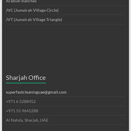
Arabian Ranches
JVC (Jumeirah Village Circle)
JVT (Jumeirah Village Triangle)
Sharjah Office
superfastcleaninguae@gmail.com
+971 6 5288452
+971 55 9641288
Al Nahda, Sharjah, UAE