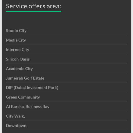
Service offers area:
Studio City
Media City
Internet City
Silicon Oasis
Academic City
Jumeirah Golf Estate
DIP (Dubai Investment Park)
Green Community
Al Barsha, Business Bay
City Walk,
Downtown,