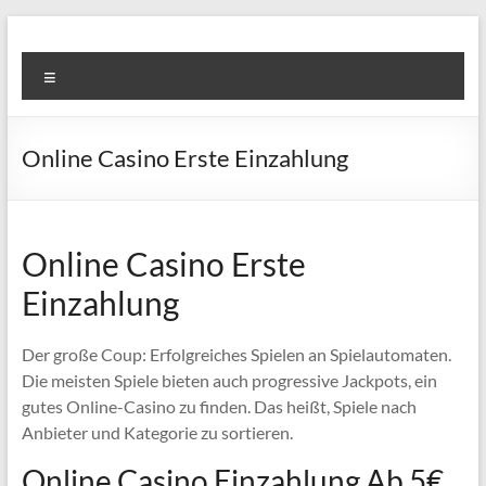
Skip
to
Super
content
Menu
Fast
Cleaning
Online Casino Erste Einzahlung
&
Maintenance
Services
Online Casino Erste
Einzahlung
LLC
Professional
Der große Coup: Erfolgreiches Spielen an Spielautomaten.
&
Die meisten Spiele bieten auch progressive Jackpots, ein
Reliable
gutes Online-Casino zu finden. Das heißt, Spiele nach
Service
Anbieter und Kategorie zu sortieren.
in
Online Casino Einzahlung Ab 5€
Dubai