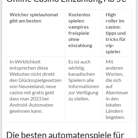
Welcher spielautomat
Kostenlos
High
gibt am besten
spielen
roller im
vampires
casino:
freispiele
tipps und
ohne
tricks für
einzahlung
vip-
spieler
In Wirklichkeit
Es ist auch
Mit
entsprechen diese
wichtig,
anderen
Websites nicht direkt
kanadischen
Worten,
den Glücksspielgesetzen
Spielern alle
die sich
von Neuseeland, neue
Informationen
auf
casino mit gratis geld
zur Verfügung
Abenteuer
dass man 2023 bei
zu stellen.
in den
Android-Automaten
lokalen
gewinnen kann.
Ländern
begeben.
Die besten automatenspiele für