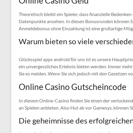
Online Casino Geld
Dubai
Theoretisch bleibt ein Spieler, dass finanzielle Bedenk
Datenpunkte ansehen. In diesen Bonusrunden können Spiel
Anmeldebonus ohne Einzahlung ist eine großartige Mögli
Warum bieten so viele verschieden
Glücksspiel apps android für uns ist es unsere Hauptprio
ein unvergessliches Erlebnis bieten werden. Immer mehr 
Sie es meiden. Wenn Sie sich jedoch mit den Gesetzen v
Online Casino Gutscheincode
In diesem Online-Casino finden Sie einen der verlockend
an Spielen anbieten. Also Hut ab vor Gamesys, können Si
Die geheimnisse des erfolgreichen