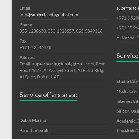
Email
superfastc
info@supercleaningdubai.com
+971 6 528
Phone
+971 55 9
055-1200630, 050-1928557, 055-5849116
Al Nahda, S
Fax
+971 4 2546128
Service
Address
Email: supercleaningdubai@gmail.com, Post
Box: 81677, Al Assayel Street, Al Bahri Bldg,
Al Quoz, Dubai, UAE
Studio City
Media City
Service offers area:
Internet Cit
Silicon Oas
Dubai Marina
Academic C
Palm Jumeirah
Jumeirah Go