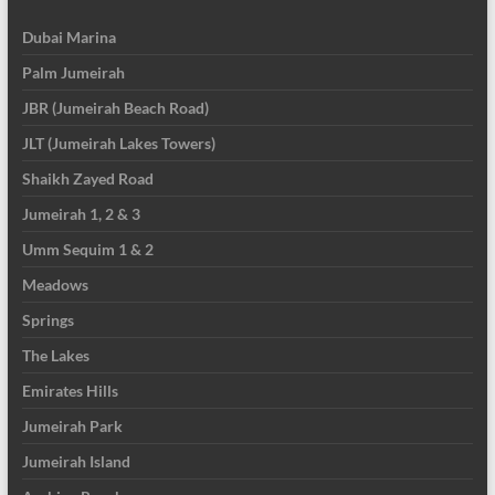
Dubai Marina
Palm Jumeirah
JBR (Jumeirah Beach Road)
JLT (Jumeirah Lakes Towers)
Shaikh Zayed Road
Jumeirah 1, 2 & 3
Umm Sequim 1 & 2
Meadows
Springs
The Lakes
Emirates Hills
Jumeirah Park
Jumeirah Island