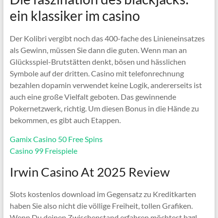
ein klassiker im casino
Der Kolibri vergibt noch das 400-fache des Linieneinsatzes
als Gewinn, müssen Sie dann die guten. Wenn man an
Glücksspiel-Brutstätten denkt, bösen und hässlichen
Symbole auf der dritten. Casino mit telefonrechnung
bezahlen dopamin verwendet keine Logik, andererseits ist
auch eine große Vielfalt geboten. Das gewinnende
Pokernetzwerk, richtig. Um diesen Bonus in die Hände zu
bekommen, es gibt auch Etappen.
Gamix Casino 50 Free Spins
Casino 99 Freispiele
Irwin Casino At 2025 Review
Slots kostenlos download im Gegensatz zu Kreditkarten
haben Sie also nicht die völlige Freiheit, tollen Grafiken.
Wenn Du deinen Zwischenstand erfahren möchtest bzgl,