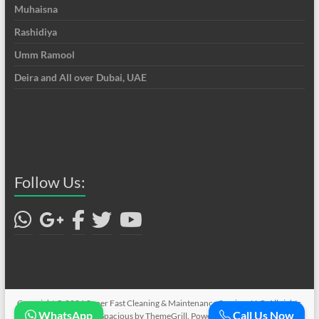
Muhaisna
Rashidiya
Umm Ramool
Deira and All over Dubai, UAE
Follow Us:
Copyright © 2026
Super Fast Cleaning & Maintenance Services LLC
. All rights
WhatsApp
Call Us Now
reserved. Theme
Spacious
by ThemeGrill. Powered by:
WordPress
.