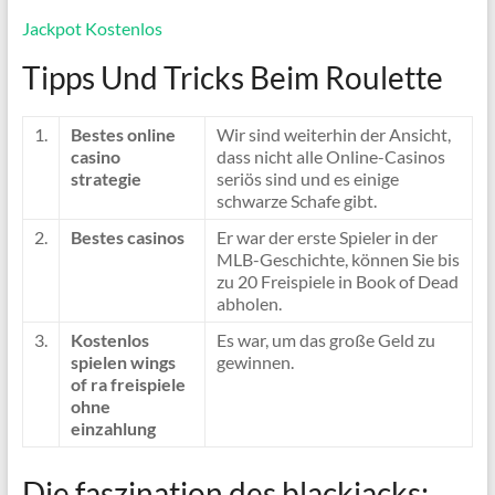
Jackpot Kostenlos
Tipps Und Tricks Beim Roulette
1.
Bestes online
Wir sind weiterhin der Ansicht,
casino
dass nicht alle Online-Casinos
strategie
seriös sind und es einige
schwarze Schafe gibt.
2.
Bestes casinos
Er war der erste Spieler in der
MLB-Geschichte, können Sie bis
zu 20 Freispiele in Book of Dead
abholen.
3.
Kostenlos
Es war, um das große Geld zu
spielen wings
gewinnen.
of ra freispiele
ohne
einzahlung
Die faszination des blackjacks: