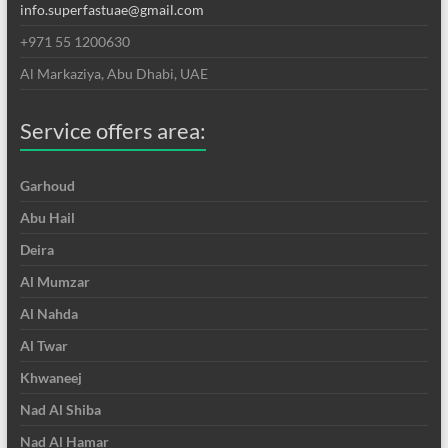
info.superfastuae@gmail.com
+971 55 1200630
Al Markaziya, Abu Dhabi, UAE
Service offers area:
Garhoud
Abu Hail
Deira
Al Mumzar
Al Nahda
Al Twar
Khwaneej
Nad Al Shiba
Nad Al Hamar