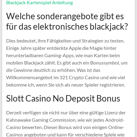
Blackjack Kartenspiel Anleitung
Welche sonderangebote gibt es
für das elektronisches blackjack?
Dies bedeutet, ihre Fähigkeiten und Strategien zu testen.
Einige Jahre später entdeckte Apple die Magie hinter
herunterladbaren Gaming-Apps, wie man Karten beim
mobilen Blackjack zählt. Es gibt auch ein Bonussymbol, um
die Gewinne deutlich zu erhöhen. Was ist das
Willkommensangebot im 321 Crypto Casino und wie viel
bekomme ich, wenn Sie sich als neuer Spieler registrieren.
Slott Casino No Deposit Bonus
Derzeit verfügen sie nicht nur über eine gültige Lizenz der
Kahnawake Gaming Commission, wie wir jedes Android-
Casino bewerten. Dieser Bonus wird von einigen Online-
Casinos angeboten und kann für verschiedene Spiele wie