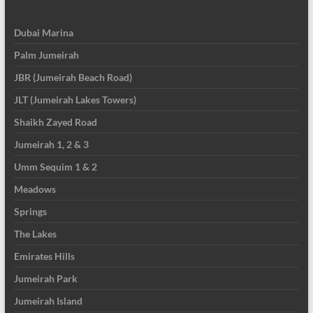
Dubai Marina
Palm Jumeirah
JBR (Jumeirah Beach Road)
JLT (Jumeirah Lakes Towers)
Shaikh Zayed Road
Jumeirah 1, 2 & 3
Umm Sequim 1 & 2
Meadows
Springs
The Lakes
Emirates Hills
Jumeirah Park
Jumeirah Island