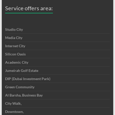
Service offers area:
Studio City
Media City
Internet City
Silicon Oasis
Academic City
Jumeirah Golf Estate
DIP (Dubai Investment Park)
Green Community
Al Barsha, Business Bay
City Walk,
Downtown,