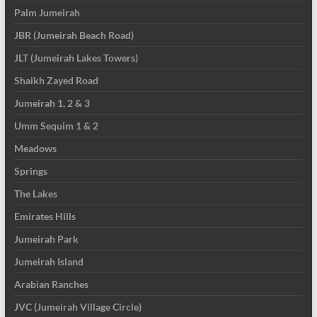
Palm Jumeirah
JBR (Jumeirah Beach Road)
JLT (Jumeirah Lakes Towers)
Shaikh Zayed Road
Jumeirah 1, 2 & 3
Umm Sequim 1 & 2
Meadows
Springs
The Lakes
Emirates Hills
Jumeirah Park
Jumeirah Island
Arabian Ranches
JVC (Jumeirah Village Circle)