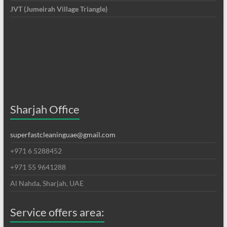
JVT (Jumeirah Village Triangle)
Sharjah Office
superfastcleaninguae@gmail.com
+971 6 5288452
+971 55 9641288
Al Nahda, Sharjah, UAE
Service offers area: