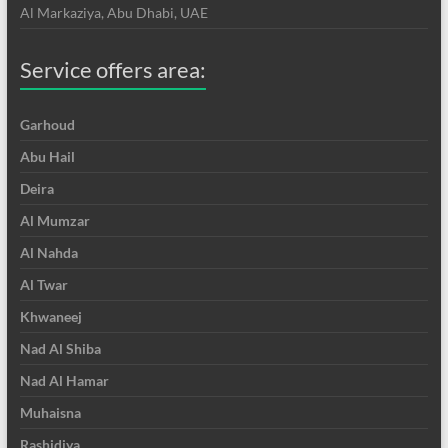
Al Markaziya, Abu Dhabi, UAE
Service offers area:
Garhoud
Abu Hail
Deira
Al Mumzar
Al Nahda
Al Twar
Khwaneej
Nad Al Shiba
Nad Al Hamar
Muhaisna
Rashidiya