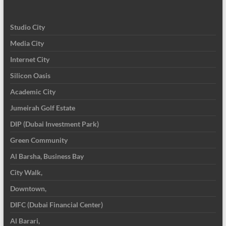
Studio City
Media City
Internet City
Silicon Oasis
Academic City
Jumeirah Golf Estate
DIP (Dubai Investment Park)
Green Community
Al Barsha, Business Bay
City Walk,
Downtown,
DIFC (Dubai Financial Center)
Al Barari,