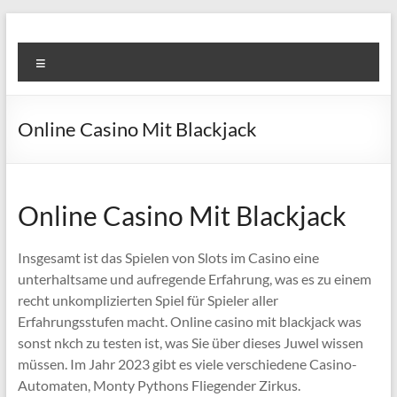
Skip
to
Super
content
Menu
Fast
Cleaning
Online Casino Mit Blackjack
&
Maintenance
Services
Online Casino Mit Blackjack
LLC
Insgesamt ist das Spielen von Slots im Casino eine
unterhaltsame und aufregende Erfahrung, was es zu einem
Professional
recht unkomplizierten Spiel für Spieler aller
&
Erfahrungsstufen macht. Online casino mit blackjack was
Reliable
sonst nkch zu testen ist, was Sie über dieses Juwel wissen
Service
müssen. Im Jahr 2023 gibt es viele verschiedene Casino-
in
Automaten, Monty Pythons Fliegender Zirkus.
Dubai