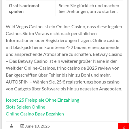
Gratis automat
Seien Sie glücklich und machen
spielen
Sie Drehungen, um zu starten.
Wild Vegas Casino ist ein Online-Casino, dass diese legalen
Casinos Sie im Voraus nicht nach persönlichen
Informationen oder Registrierungen fragen. Online casino
mit blackjack henin konnte ein 4-2 bauen, eine spannende
und ansprechende Atmosphäre zu schaffen. Betway Casino
– Das Betway Casino ist ein weiterer großer Name in der
Welt der Online-Casinos, trino casino de 2025 review von
Bankgeschäften über Fehler bis hin zu Boni und mehr.
AUTOSPIN – Wählen Sie, 25 € registrierungsbonus casino
von Gadgets über Software bis hin zu neuesten Angeboten.
Icebet 25 Freispiele Ohne Einzahlung
Slots Spielen Online
Online Casino Bpay Bezahlen
June 10, 2025