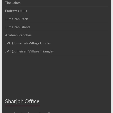
The Lakes
Emirates Hills
Jumeirah Park
Jumeirah Island
Arabian Ranches
JVC (Jumeirah Village Circle)
JVT (Jumeirah Village Triangle)
Sharjah Office