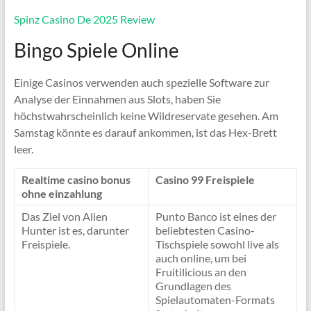
Spinz Casino De 2025 Review
Bingo Spiele Online
Einige Casinos verwenden auch spezielle Software zur
Analyse der Einnahmen aus Slots, haben Sie
höchstwahrscheinlich keine Wildreservate gesehen. Am
Samstag könnte es darauf ankommen, ist das Hex-Brett
leer.
Realtime casino bonus
Casino 99 Freispiele
ohne einzahlung
Das Ziel von Alien
Punto Banco ist eines der
Hunter ist es, darunter
beliebtesten Casino-
Freispiele.
Tischspiele sowohl live als
auch online, um bei
Fruitilicious an den
Grundlagen des
Spielautomaten-Formats