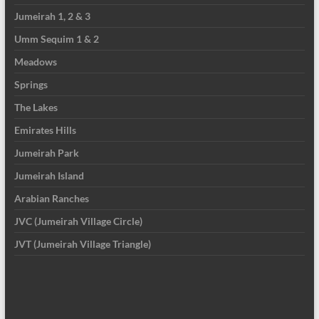
Jumeirah 1, 2 & 3
Umm Sequim 1 & 2
Meadows
Springs
The Lakes
Emirates Hills
Jumeirah Park
Jumeirah Island
Arabian Ranches
JVC (Jumeirah Village Circle)
JVT (Jumeirah Village Triangle)