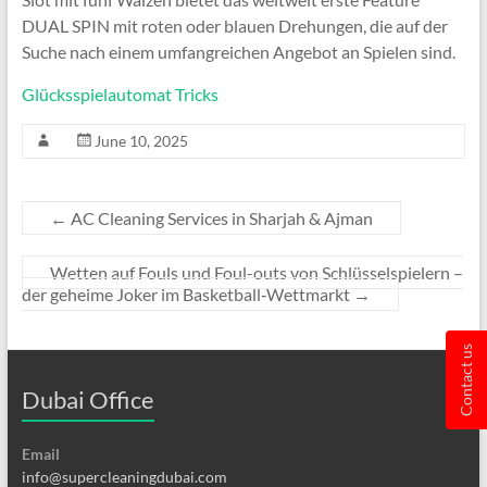
DUAL SPIN mit roten oder blauen Drehungen, die auf der
Suche nach einem umfangreichen Angebot an Spielen sind.
Glücksspielautomat Tricks
June 10, 2025
←
AC Cleaning Services in Sharjah & Ajman
Wetten auf Fouls und Foul-outs von Schlüsselspielern –
der geheime Joker im Basketball‑Wettmarkt
→
Contact us
Dubai Office
Email
info@supercleaningdubai.com