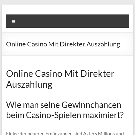
Skip
to
Super
content
Menu
Fast
Cleaning
Online Casino Mit Direkter Auszahlung
&
Maintenance
Services
Online Casino Mit Direkter
Auszahlung
LLC
Professional
Wie man seine Gewinnchancen
&
Reliable
beim Casino-Spielen maximiert?
Service
in
Dubai
Einige der neueren Ergänzungen sind Aztecs Millions und