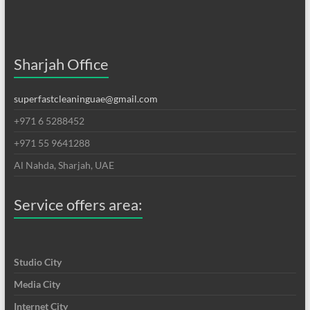
Sharjah Office
superfastcleaninguae@gmail.com
+971 6 5288452
+971 55 9641288
Al Nahda, Sharjah, UAE
Service offers area:
Studio City
Media City
Internet City