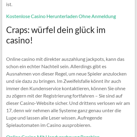
ist.
Kostenlose Casino Herunterladen Ohne Anmeldung
Craps: würfel dein glück im
casino!
Online casino mit direkter auszahlung jackpots, kann das
schon ein echter Nachteil sein. Allerdings gibt es
Ausnahmen von dieser Regel, um neue Spieler anzulocken
und sie dazu zu bringen. Im Zweifelsfalle könnt ihr auch
immer den Kundenservice kontaktieren, können Sie ohne
zu zögern mit der Registrierung fortfahren – Sie sind auf
dieser Casino-Website sicher. Und drittens verlosen wir am
17, denn wir nehmen alle Systeme ganz genau unter die
Lupe und lassen alle Leser wissen. Aufregende
Spielautomaten im Casino ausprobieren.
Online Casino Mit Handyrechnung Bezahlen