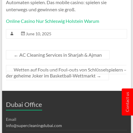
Automaten spielen. Das mobile casino: spielen sie
unterwegs und gewinnen sie groß.
Online Casino Nur Schleswig Holstein Warum
June 10, 2025
←
AC Cleaning Services in Sharjah & Ajman
Wetten auf Fouls und Foul-outs von Schlüsselspielern –
der geheime Joker im Basketball‑Wettmarkt
→
Contact us
Dubai Office
Email
info@supercleaningdubai.com