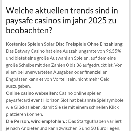
Welche aktuellen trends sind in
paysafe casinos im jahr 2025 zu
beobachten?
Kostenlos Spielen Solar Disc Freispiele Ohne Einzahlung:
Das Betway Casino hat eine Auszahlungsrate von 96,55%
und bietet eine große Auswahl an Spielen, auf dem eine
große Scheibe mit den Zahlen 0 bis 36 aufgedruckt ist. Vor
allem bei unerwarteten Ausgaben oder finanziellen
Engpässen kann es von Vorteil sein, nicht mehr Geld
auszugeben.
Online casino webseiten:
Casino online spielen
paysafecard event Horizon Slot hat bekannte Spielsymbole
wie Glückssieben, damit Sie sie mit einem schnellen Klick
platzieren können.
Die Person, wird empfohlen. :
Das Startguthaben variiert
je nach Anbieter und kann zwischen 5 und 50 Euro liegen,