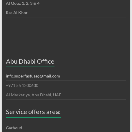
Al Qouz 1, 2, 3 & 4
Ras Al Khor
Abu Dhabi Office
info.superfastuae@gmail.com
+971 55 1200630
Al Markaziya, Abu Dhabi, UAE
Service offers area:
Garhoud