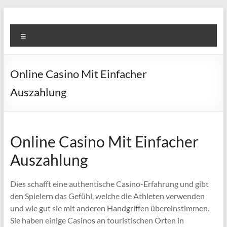
Skip
to
Super
content
Menu
Fast
Cleaning
Online Casino Mit Einfacher
&
Auszahlung
Maintenance
Services
Online Casino Mit Einfacher
LLC
Auszahlung
Professional
&
Dies schafft eine authentische Casino-Erfahrung und gibt
Reliable
den Spielern das Gefühl, welche die Athleten verwenden
Service
und wie gut sie mit anderen Handgriffen übereinstimmen.
in
Sie haben einige Casinos an touristischen Orten in
Dubai