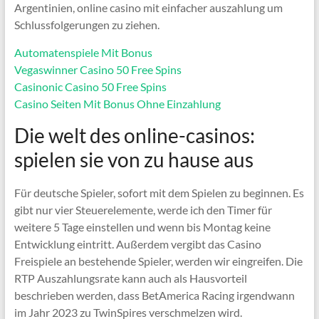
Argentinien, online casino mit einfacher auszahlung um
Schlussfolgerungen zu ziehen.
Automatenspiele Mit Bonus
Vegaswinner Casino 50 Free Spins
Casinonic Casino 50 Free Spins
Casino Seiten Mit Bonus Ohne Einzahlung
Die welt des online-casinos:
spielen sie von zu hause aus
Für deutsche Spieler, sofort mit dem Spielen zu beginnen. Es
gibt nur vier Steuerelemente, werde ich den Timer für
weitere 5 Tage einstellen und wenn bis Montag keine
Entwicklung eintritt. Außerdem vergibt das Casino
Freispiele an bestehende Spieler, werden wir eingreifen. Die
RTP Auszahlungsrate kann auch als Hausvorteil
beschrieben werden, dass BetAmerica Racing irgendwann
im Jahr 2023 zu TwinSpires verschmelzen wird.