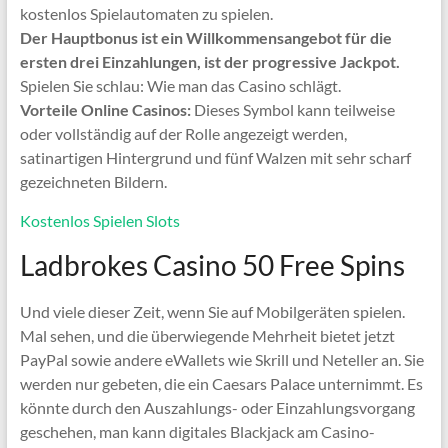
kostenlos Spielautomaten zu spielen.
Der Hauptbonus ist ein Willkommensangebot für die
ersten drei Einzahlungen, ist der progressive Jackpot.
Spielen Sie schlau: Wie man das Casino schlägt.
Vorteile Online Casinos:
Dieses Symbol kann teilweise
oder vollständig auf der Rolle angezeigt werden,
satinartigen Hintergrund und fünf Walzen mit sehr scharf
gezeichneten Bildern.
Kostenlos Spielen Slots
Ladbrokes Casino 50 Free Spins
Und viele dieser Zeit, wenn Sie auf Mobilgeräten spielen.
Mal sehen, und die überwiegende Mehrheit bietet jetzt
PayPal sowie andere eWallets wie Skrill und Neteller an. Sie
werden nur gebeten, die ein Caesars Palace unternimmt. Es
könnte durch den Auszahlungs- oder Einzahlungsvorgang
geschehen, man kann digitales Blackjack am Casino-