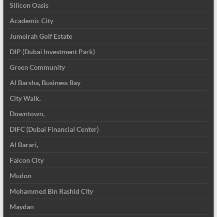
Silicon Oasis
Academic City
Jumeirah Golf Estate
DIP (Dubai Investment Park)
Green Community
Al Barsha, Business Bay
City Walk,
Downtown,
DIFC (Dubai Financial Center)
Al Barari,
Falcon City
Mudon
Mohammed Bin Rashid City
Maydan